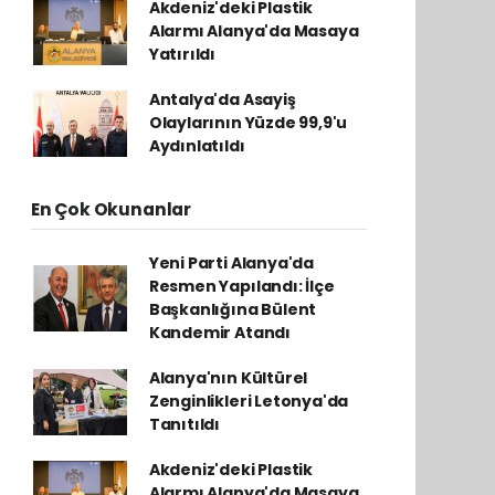
Akdeniz'deki Plastik
Alarmı Alanya'da Masaya
Yatırıldı
Antalya'da Asayiş
Olaylarının Yüzde 99,9'u
Aydınlatıldı
En Çok Okunanlar
Yeni Parti Alanya'da
Resmen Yapılandı: İlçe
Başkanlığına Bülent
Kandemir Atandı
Alanya'nın Kültürel
Zenginlikleri Letonya'da
Tanıtıldı
Akdeniz'deki Plastik
Alarmı Alanya'da Masaya