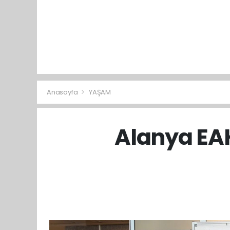
Anasayfa
YAŞAM
Alanya EAH