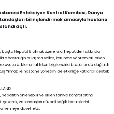
astanesi Enfeksiyon Kontrol Komitesi, Dünya
andaşları bilinçlendirmek amacıyla hastane
 standı açtı.
i, başta Hepatit B olmak üzere viral hepatitler hakkında
nlikte hastalığın bulaşma yolları, korunma yöntemleri, erken
uyucu etkiler anlatılırken bilgilendirici broşürler de dağıtıldı.
uş Yılmaz ile hastane yönetimi de etkinliğe katılarak destek
ULANDI
hepatitin önlenebilir ve erken tanıyla kontrol altına
t çekerek, vatandaşları düzenli sağlık kontrollerini
l etmemeye davet etti.