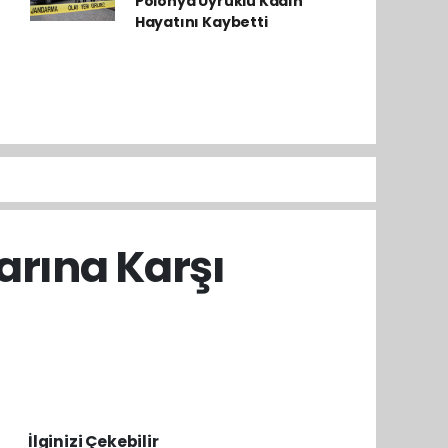
Polonya Uyruklu Kadın
Hayatını Kaybetti
arına Karşı
İlginizi Çekebilir