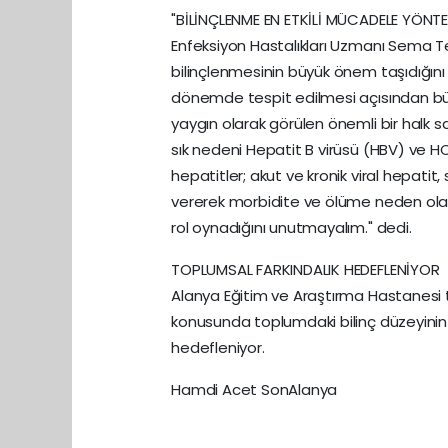
"BİLİNÇLENME EN ETKİLİ MÜCADELE YÖNTE
Enfeksiyon Hastalıkları Uzmanı Sema 
bilinçlenmesinin büyük önem taşıdığını be
dönemde tespit edilmesi açısından bü
yaygın olarak görülen önemli bir halk s
sık nedeni Hepatit B virüsü (HBV) ve HCV
hepatitler; akut ve kronik viral hepatit
vererek morbidite ve ölüme neden olabil
rol oynadığını unutmayalım." dedi.
TOPLUMSAL FARKINDALIK HEDEFLENİYOR
Alanya Eğitim ve Araştırma Hastanesi ta
konusunda toplumdaki bilinç düzeyinin 
hedefleniyor.
Hamdi Acet SonAlanya