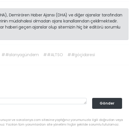
(İHA), Demirören Haber Ajansı (DHA) ve diğer ajanslar tarafından
erinin müdahalesi olmadan ajans kanallarından çekilmektedir.
r haberi geçen ajanslar olup sitemizin hiç bir editörü sorumlu
##alanyagündem
##ALTSO
##göçidaresi
Gönder
ulunuyor ve sonalanya.com sitesine yaptığınız yorumunuzla ilgili doğrudan veya
nuz. Yazılan tüm yorumlardan site yönetimi hiçbir şekilde sorumlu tutulamaz.