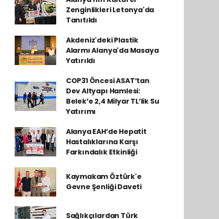
Zenginlikleri Letonya'da
Tanıtıldı
Akdeniz'deki Plastik
Alarmı Alanya'da Masaya
Yatırıldı
COP31 Öncesi ASAT’tan
Dev Altyapı Hamlesi:
Belek’e 2,4 Milyar TL’lik Su
Yatırımı
Alanya EAH’de Hepatit
Hastalıklarına Karşı
Farkındalık Etkinliği
Kaymakam Öztürk'e
Gevne Şenliği Daveti
Sağlıkçılardan Türk