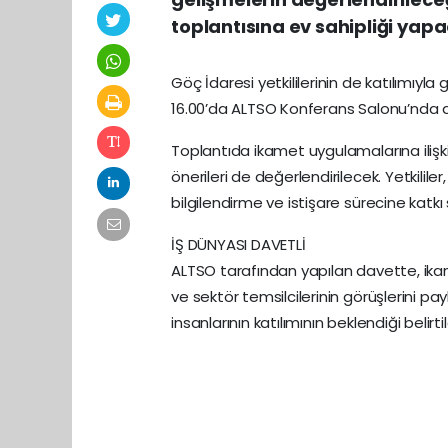
toplantısına ev sahipliği yap
Göç İdaresi yetkililerinin de katılımıyl
16.00’da ALTSO Konferans Salonu’nda 
Toplantıda ikamet uygulamalarına ilişki
önerileri de değerlendirilecek. Yetkilile
bilgilendirme ve istişare sürecine katk
İŞ DÜNYASI DAVETLİ
ALTSO tarafından yapılan davette, ikam
ve sektör temsilcilerinin görüşlerini 
insanlarının katılımının beklendiği belirtil