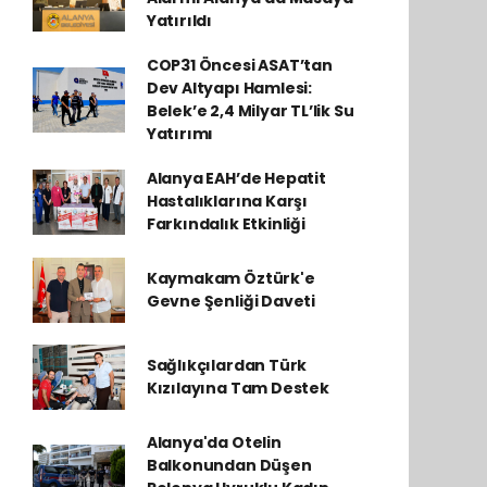
Yatırıldı
COP31 Öncesi ASAT’tan
Dev Altyapı Hamlesi:
Belek’e 2,4 Milyar TL’lik Su
Yatırımı
Alanya EAH’de Hepatit
Hastalıklarına Karşı
Farkındalık Etkinliği
Kaymakam Öztürk'e
Gevne Şenliği Daveti
Sağlıkçılardan Türk
Kızılayına Tam Destek
Alanya'da Otelin
Balkonundan Düşen