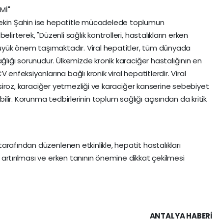
Mİ"
Tekin Şahin ise hepatitle mücadelede toplumun
lirterek, "Düzenli sağlık kontrolleri, hastalıkların erken
yük önem taşımaktadır. Viral hepatitler, tüm dünyada
ağlığı sorunudur. Ülkemizde kronik karaciğer hastalığının en
 enfeksiyonlarına bağlı kronik viral hepatitlerdir. Viral
, siroz, karaciğer yetmezliği ve karaciğer kanserine sebebiyet
ir. Korunma tedbirlerinin toplum sağlığı açısından da kritik
rafından düzenlenen etkinlikle, hepatit hastalıkları
artırılması ve erken tanının önemine dikkat çekilmesi
ANTALYA HABERİ