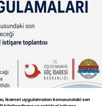
sı, ikamet uygulamaları konusundaki son
i bilgilendirme ve sektörel istişare