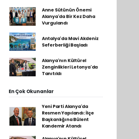
Anne Sütünün Önemi
Alanya'da Bir Kez Daha
Vurgulandı
Antalya'da Mavi Akdeniz
Seferberliği Başladı
Alanya'nın Kültürel
Zenginlikleri Letonya'da
Tanıtıldı
En Çok Okunanlar
Yeni Parti Alanya'da
Resmen Yapılandı: İlçe
Başkanlığına Bülent
Kandemir Atandı
Alanya'nın Kültürel