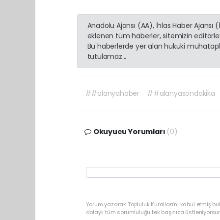
Anadolu Ajansı (AA), İhlas Haber Ajansı 
eklenen tüm haberler, sitemizin editörl
Bu haberlerde yer alan hukuki muhatapla
tutulamaz...
##alanyahaber
##alanyasondakika
Okuyucu Yorumları
(0)
Yorum yazarak Topluluk Kuralları’nı kabul etmiş b
dolaylı tüm sorumluluğu tek başınıza üstleniyorsu