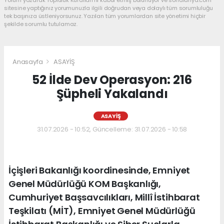
sitesine yaptığınız yorumunuzla ilgili doğrudan veya dolaylı tüm sorumluluğu
tek başınıza üstleniyorsunuz. Yazılan tüm yorumlardan site yönetimi hiçbir
şekilde sorumlu tutulamaz.
Anasayfa
ASAYİŞ
52 İlde Dev Operasyon: 216
Şüpheli Yakalandı
ASAYİŞ
31.07.2026 - 10:52, Güncelleme: 31.07.2026 - 10:58
İçişleri Bakanlığı koordinesinde, Emniyet
Genel Müdürlüğü KOM Başkanlığı,
Cumhuriyet Başsavcılıkları, Millî İstihbarat
Teşkilatı (MİT), Emniyet Genel Müdürlüğü