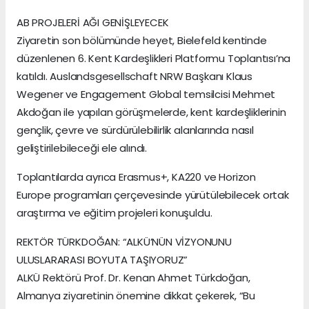
AB PROJELERİ AĞI GENİŞLEYECEK
Ziyaretin son bölümünde heyet, Bielefeld kentinde
düzenlenen 6. Kent Kardeşlikleri Platformu Toplantısı’na
katıldı. Auslandsgesellschaft NRW Başkanı Klaus
Wegener ve Engagement Global temsilcisi Mehmet
Akdoğan ile yapılan görüşmelerde, kent kardeşliklerinin
gençlik, çevre ve sürdürülebilirlik alanlarında nasıl
geliştirilebileceği ele alındı.
Toplantılarda ayrıca Erasmus+, KA220 ve Horizon
Europe programları çerçevesinde yürütülebilecek ortak
araştırma ve eğitim projeleri konuşuldu.
REKTÖR TÜRKDOĞAN: “ALKÜ’NÜN VİZYONUNU
ULUSLARARASI BOYUTA TAŞIYORUZ”
ALKÜ Rektörü Prof. Dr. Kenan Ahmet Türkdoğan,
Almanya ziyaretinin önemine dikkat çekerek, “Bu