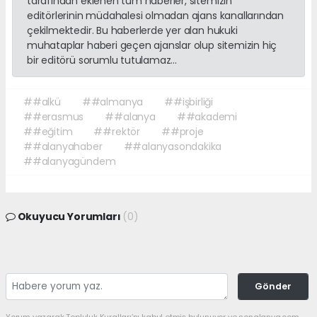
tarafından eklenen tüm haberler, sitemizin
editörlerinin müdahalesi olmadan ajans kanallarından
çekilmektedir. Bu haberlerde yer alan hukuki
muhataplar haberi geçen ajanslar olup sitemizin hiç
bir editörü sorumlu tutulamaz...
##alkü
##almanya
##işbirliği
##erasmus
##alanya
##akademi
##eğitim
##rektör
##proje
##alanyahaber
##alanyasondakika
##alanyagündem
Okuyucu Yorumları
(0)
Gönder
Yorum yazarak Topluluk Kuralları’nı kabul etmiş bulunuyor ve sonalanya.com