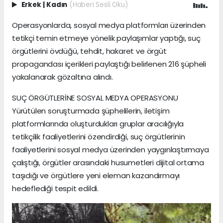
Erkek
|
Kadın
(Haberi Sesli Oku)
Operasyonlarda, sosyal medya platformları üzerinden
tetikçi temin etmeye yönelik paylaşımlar yaptığı, suç
örgütlerini övdüğü, tehdit, hakaret ve örgüt
propagandası içerikleri paylaştığı belirlenen 216 şüpheli
yakalanarak gözaltına alındı.
SUÇ ÖRGÜTLERİNE SOSYAL MEDYA OPERASYONU
Yürütülen soruşturmada şüphelilerin, iletişim
platformlarında oluşturdukları gruplar aracılığıyla
tetikçilik faaliyetlerini özendirdiği, suç örgütlerinin
faaliyetlerini sosyal medya üzerinden yaygınlaştırmaya
çalıştığı, örgütler arasındaki husumetleri dijital ortama
taşıdığı ve örgütlere yeni eleman kazandırmayı
hedeflediği tespit edildi.