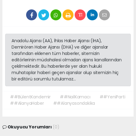
Anadolu Ajansı (AA), İhlas Haber Ajansı (İHA),
Demirören Haber Ajansı (DHA) ve diğer ajanslar
tarafından eklenen tüm haberler, sitemizin
editörlerinin müdahalesi olmadan ajans kanallarından
çekilmektedir. Bu haberlerde yer alan hukuki
muhataplar haberi geçen ajanslar olup sitemizin hiç
bir editörü sorumlu tutulamaz...
##BülentKandemir
##NailKamacı
##YeniParti
##AlanyaHaber
##Alanyasondakika
Okuyucu Yorumları
(0)