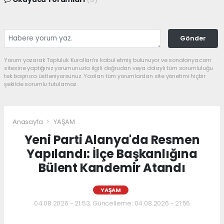
Gönder
Yorum yazarak Topluluk Kuralları’nı kabul etmiş bulunuyor ve sonalanya.com
sitesine yaptığınız yorumunuzla ilgili doğrudan veya dolaylı tüm sorumluluğu
tek başınıza üstleniyorsunuz. Yazılan tüm yorumlardan site yönetimi hiçbir
şekilde sorumlu tutulamaz.
Anasayfa
YAŞAM
Yeni Parti Alanya'da Resmen
Yapılandı: İlçe Başkanlığına
Bülent Kandemir Atandı
YAŞAM
04.08.2026 - 21:53, Güncelleme: 04.08.2026 - 21:56