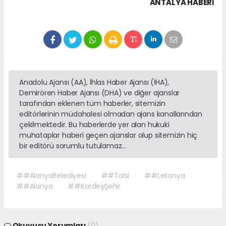
ANTALYA HABERİ
Anadolu Ajansı (AA), İhlas Haber Ajansı (İHA),
Demirören Haber Ajansı (DHA) ve diğer ajanslar
tarafından eklenen tüm haberler, sitemizin
editörlerinin müdahalesi olmadan ajans kanallarından
çekilmektedir. Bu haberlerde yer alan hukuki
muhataplar haberi geçen ajanslar olup sitemizin hiç
bir editörü sorumlu tutulamaz...
##AlanyaBelediyesi
##Talsi
##Letonya
##Alanya
##KardeşŞehir
Okuyucu Yorumları
(0)