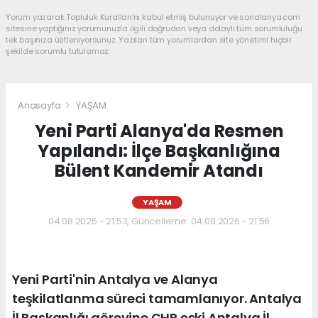
Yorum yazarak Topluluk Kuralları’nı kabul etmiş bulunuyor ve sonalanya.com
sitesine yaptığınız yorumunuzla ilgili doğrudan veya dolaylı tüm sorumluluğu
tek başınıza üstleniyorsunuz. Yazılan tüm yorumlardan site yönetimi hiçbir
şekilde sorumlu tutulamaz.
Anasayfa
YAŞAM
Yeni Parti Alanya'da Resmen
Yapılandı: İlçe Başkanlığına
Bülent Kandemir Atandı
YAŞAM
04.08.2026 - 21:53, Güncelleme: 04.08.2026 - 21:56
Yeni Parti'nin Antalya ve Alanya
teşkilatlanma süreci tamamlanıyor. Antalya
İl Başkanlığı görevine CHP eski Antalya İl