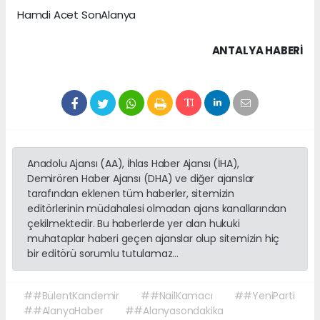
Hamdi Acet SonAlanya
ANTALYA HABERİ
Anadolu Ajansı (AA), İhlas Haber Ajansı (İHA),
Demirören Haber Ajansı (DHA) ve diğer ajanslar
tarafından eklenen tüm haberler, sitemizin
editörlerinin müdahalesi olmadan ajans kanallarından
çekilmektedir. Bu haberlerde yer alan hukuki
muhataplar haberi geçen ajanslar olup sitemizin hiç
bir editörü sorumlu tutulamaz...
##BülentKandemir
##NailKamacı
##YeniParti
##AlanyaHaber
##Alanyasondakika