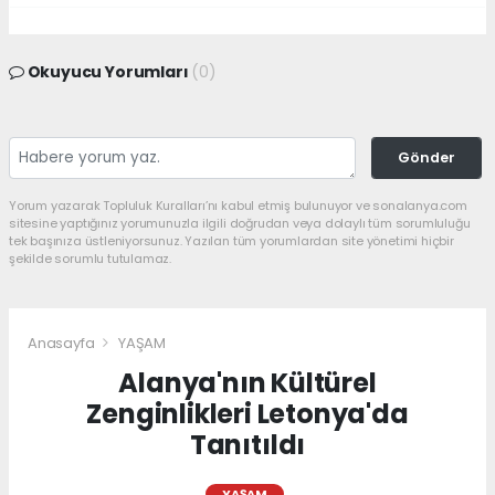
Okuyucu Yorumları
(0)
Gönder
Yorum yazarak Topluluk Kuralları’nı kabul etmiş bulunuyor ve sonalanya.com
sitesine yaptığınız yorumunuzla ilgili doğrudan veya dolaylı tüm sorumluluğu
tek başınıza üstleniyorsunuz. Yazılan tüm yorumlardan site yönetimi hiçbir
şekilde sorumlu tutulamaz.
Anasayfa
YAŞAM
Alanya'nın Kültürel
Zenginlikleri Letonya'da
Tanıtıldı
YAŞAM