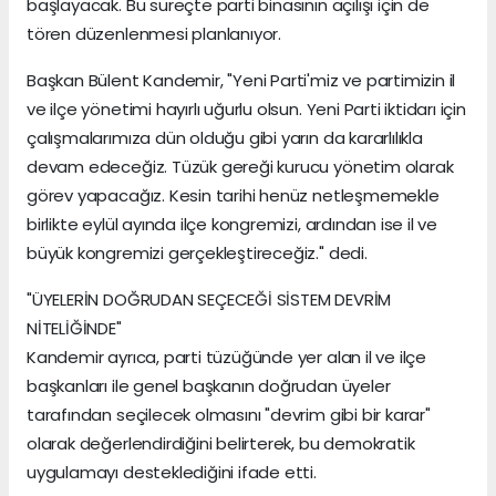
başlayacak. Bu süreçte parti binasının açılışı için de
tören düzenlenmesi planlanıyor.
Başkan Bülent Kandemir, "Yeni Parti'miz ve partimizin il
ve ilçe yönetimi hayırlı uğurlu olsun. Yeni Parti iktidarı için
çalışmalarımıza dün olduğu gibi yarın da kararlılıkla
devam edeceğiz. Tüzük gereği kurucu yönetim olarak
görev yapacağız. Kesin tarihi henüz netleşmemekle
birlikte eylül ayında ilçe kongremizi, ardından ise il ve
büyük kongremizi gerçekleştireceğiz." dedi.
"ÜYELERİN DOĞRUDAN SEÇECEĞİ SİSTEM DEVRİM
NİTELİĞİNDE"
Kandemir ayrıca, parti tüzüğünde yer alan il ve ilçe
başkanları ile genel başkanın doğrudan üyeler
tarafından seçilecek olmasını "devrim gibi bir karar"
olarak değerlendirdiğini belirterek, bu demokratik
uygulamayı desteklediğini ifade etti.