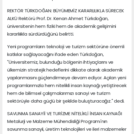
REKTÖR TÜRKDOĞAN: BÜYÜMEMİZ KARARLILIKLA SÜRECEK
ALKÜ Rektörü Prof. Dr. Kenan Ahmet Türkdoğan,
üniversitenin hem fiziki hem de akademik gelişimini
kararlılıkla sürdürdüğünü belirtti.
Yeni programların teknoloji ve turizm sektörüne önemli
katkılar sağlayacağını ifade eden Türkdoğan,
"Üniversitemiz, bulunduğu bölgenin ihtiyaçlarını ve
ülkemizin stratejik hedeflerini dikkate alarak akademik
yapılanmasını güçlendirmeye devam ediyor. Açılan yeni
programlarımızla hem nitelikli insan kaynağı yetiştirecek
hem de bilimsel çalışmalarımızı sanayi ve turizm
sektörüyle daha güçlü bir şekilde buluşturacağız." dedi.
SAVUNMA SANAYİİ VE TURİZME NİTELİKLİ İNSAN KAYNAĞI
Metalurji ve Malzeme Mühendisliği Programı'nın
savunma sanayii, üretim teknolojileri ve ileri malzemeler