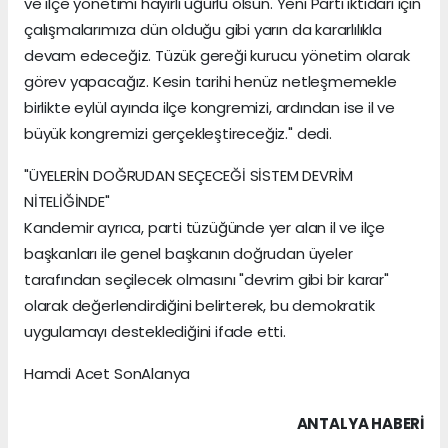
ve ilçe yönetimi hayırlı uğurlu olsun. Yeni Parti iktidarı için
çalışmalarımıza dün olduğu gibi yarın da kararlılıkla
devam edeceğiz. Tüzük gereği kurucu yönetim olarak
görev yapacağız. Kesin tarihi henüz netleşmemekle
birlikte eylül ayında ilçe kongremizi, ardından ise il ve
büyük kongremizi gerçekleştireceğiz." dedi.
"ÜYELERİN DOĞRUDAN SEÇECEĞİ SİSTEM DEVRİM
NİTELİĞİNDE"
Kandemir ayrıca, parti tüzüğünde yer alan il ve ilçe
başkanları ile genel başkanın doğrudan üyeler
tarafından seçilecek olmasını "devrim gibi bir karar"
olarak değerlendirdiğini belirterek, bu demokratik
uygulamayı desteklediğini ifade etti.
Hamdi Acet SonAlanya
ANTALYA HABERİ