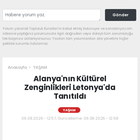
Gönder
Yorum yazarak Topluluk Kuralları’nı kabul etmiş bulunuyor ve sonalanya.com
sitesine yaptığınız yorumunuzla ilgili doğrudan veya dolaylı tüm sorumluluğu
tek başınıza üstleniyorsunuz. Yazılan tüm yorumlardan site yönetimi hiçbir
şekilde sorumlu tutulamaz.
Anasayfa
YAŞAM
Alanya'nın Kültürel
Zenginlikleri Letonya'da
Tanıtıldı
YAŞAM
06.08.2026 - 12:57, Güncelleme: 06.08.2026 - 12:58