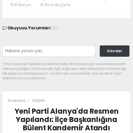
##Alanya
##KardeşŞehir
Okuyucu Yorumları
(0)
Gönder
Yorum yazarak Topluluk Kuralları’nı kabul etmiş bulunuyor ve sonalanya.com
sitesine yaptığınız yorumunuzla ilgili doğrudan veya dolaylı tüm sorumluluğu
tek başınıza üstleniyorsunuz. Yazılan tüm yorumlardan site yönetimi hiçbir
şekilde sorumlu tutulamaz.
Anasayfa
YAŞAM
Yeni Parti Alanya'da Resmen
Yapılandı: İlçe Başkanlığına
Bülent Kandemir Atandı