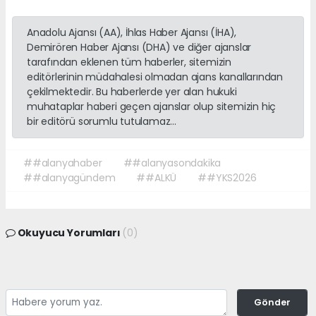
Anadolu Ajansı (AA), İhlas Haber Ajansı (İHA),
Demirören Haber Ajansı (DHA) ve diğer ajanslar
tarafından eklenen tüm haberler, sitemizin
editörlerinin müdahalesi olmadan ajans kanallarından
çekilmektedir. Bu haberlerde yer alan hukuki
muhataplar haberi geçen ajanslar olup sitemizin hiç
bir editörü sorumlu tutulamaz...
##alanyahaber
##alanyasondakika
##alanyagündem
##ALKÜ
##YKS2026
Okuyucu Yorumları
(0)
Gönder