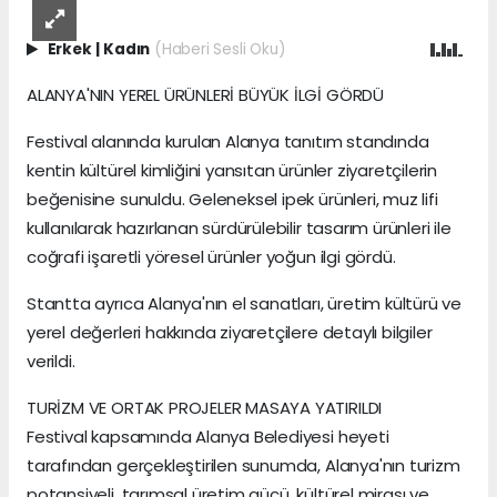
Erkek
|
Kadın
(Haberi Sesli Oku)
ALANYA'NIN YEREL ÜRÜNLERİ BÜYÜK İLGİ GÖRDÜ
Festival alanında kurulan Alanya tanıtım standında
kentin kültürel kimliğini yansıtan ürünler ziyaretçilerin
beğenisine sunuldu. Geleneksel ipek ürünleri, muz lifi
kullanılarak hazırlanan sürdürülebilir tasarım ürünleri ile
coğrafi işaretli yöresel ürünler yoğun ilgi gördü.
Stantta ayrıca Alanya'nın el sanatları, üretim kültürü ve
yerel değerleri hakkında ziyaretçilere detaylı bilgiler
verildi.
TURİZM VE ORTAK PROJELER MASAYA YATIRILDI
Festival kapsamında Alanya Belediyesi heyeti
tarafından gerçekleştirilen sunumda, Alanya'nın turizm
potansiyeli, tarımsal üretim gücü, kültürel mirası ve