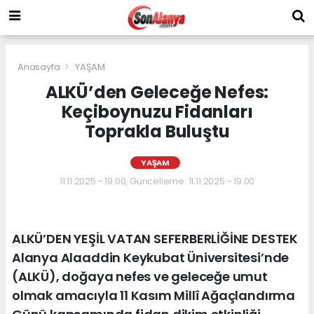
Anasayfa
YAŞAM
ALKÜ’den Geleceğe Nefes:
Keçiboynuzu Fidanları
Toprakla Buluştu
YAŞAM
11.11.2025 - 19:00, Güncelleme: 11.11.2025 - 19:00
ALKÜ’DEN YEŞİL VATAN SEFERBERLİĞİNE DESTEK
Alanya Alaaddin Keykubat Üniversitesi’nde
(ALKÜ), doğaya nefes ve geleceğe umut
olmak amacıyla 11 Kasım Millî Ağaçlandırma