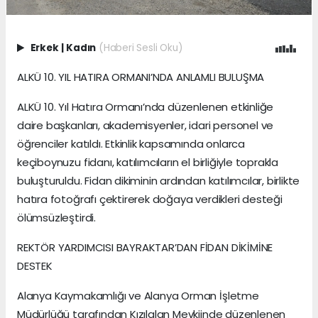
Erkek
|
Kadın
(Haberi Sesli Oku)
ALKÜ 10. YIL HATIRA ORMANI’NDA ANLAMLI BULUŞMA
ALKÜ 10. Yıl Hatıra Ormanı’nda düzenlenen etkinliğe
daire başkanları, akademisyenler, idari personel ve
öğrenciler katıldı. Etkinlik kapsamında onlarca
keçiboynuzu fidanı, katılımcıların el birliğiyle toprakla
buluşturuldu. Fidan dikiminin ardından katılımcılar, birlikte
hatıra fotoğrafı çektirerek doğaya verdikleri desteği
ölümsüzleştirdi.
REKTÖR YARDIMCISI BAYRAKTAR’DAN FİDAN DİKİMİNE
DESTEK
Alanya Kaymakamlığı ve Alanya Orman İşletme
Müdürlüğü tarafından Kızılalan Mevkiinde düzenlenen