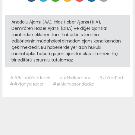
Anadolu Ajansı (AA), İhlas Haber Ajansı (İHA),
Demirören Haber Ajansı (DHA) ve diğer ajanslar
tarafından eklenen tüm haberler, sitemizin
editörlerinin müdahalesi olmadan ajans kanallarından
çekilmektedir. Bu haberlerde yer alan hukuki
muhataplar haberi geçen ajanslar olup sitemizin hiç
bir editörü sorumlu tutulamaz...
##BülentKandemir
##NailKamacı
##YeniParti
##AlanyaHaber
##Alanyasondakika
Okuyucu Yorumları
(0)
Gönder