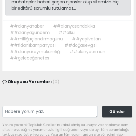
muhataplar haberi geçen ajanslar olup sitemizin hiç
bir editörü sorumlu tutulamaz...
##alanyahaber
##alanyasondakika
##alanyagündem
##alkü
##milliğaçlandırmagünü
##yeşilvatan
##fidanlıkampanyası
##doğasevgisi
##alanyakaymakamlığı
##alanyaorman
##geleceğenefes
Okuyucu Yorumları
(0)
Gönder
Yorum yazarak Topluluk Kuralları’nı kabul etmiş bulunuyor ve sonalanya.com
sitesine yaptığınız yorumunuzla ilgili doğrudan veya dolaylı tüm sorumluluğu
tek başınıza üstleniyorsunuz. Yazılan tüm yorumlardan site yönetimi hiçbir