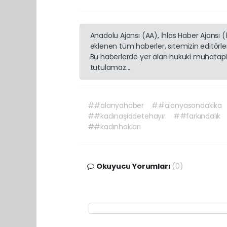
Anadolu Ajansı (AA), İhlas Haber Ajansı 
eklenen tüm haberler, sitemizin editörl
Bu haberlerde yer alan hukuki muhatapla
tutulamaz...
##alanyahaber
##alanyasondakika
##kadınaşiddetehayır
##farkındalık
##kadınhakları
Okuyucu Yorumları
(0)