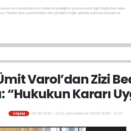
ulunuyor ve sonalanya.com sitesine yaptığınız yorumunuzla ilgili doğrudan veya
nuz. Yazılan tüm yorumlardan site yönetimi hiçbir şekilde sorumlu tutulamaz.
mit Varol’dan Zizi B
: “Hukukun Kararı U
09.08.2026 - 21:22, Güncelleme: 09.08.2026 - 21:22
YAŞAM