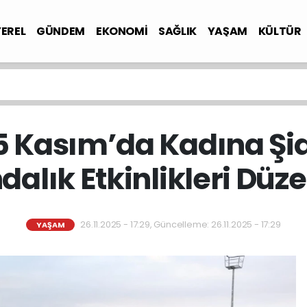
YEREL
GÜNDEM
EKONOMİ
SAĞLIK
YAŞAM
KÜLTÜR
5 Kasım’da Kadına Şid
dalık Etkinlikleri Düz
26.11.2025 - 17:29, Güncelleme: 26.11.2025 - 17:29
YAŞAM