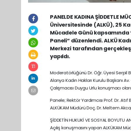
PANELDE KADINA ŞİDDETLE MÜC
Üniversitesinde (ALKÜ), 25 Ka
Mücadele Günü kapsamında “
Paneli” düzenlendi. ALKÜ Kad
Merkezi tarafından gerçekleşt
yapıldı.
Moderatörlüğünü Dr. Öğr. Üyesi Serpil
Alanya Kadın Hakları Kurulu Başkanı Av
Çalışmacısı Duygu Urlu konuşmacı olarak
Panele; Rektör Yardımcısı Prof. Dr. Atı
ALKÜKAM Müdürü Doç. Dr. Meltem Akca, 
ŞİDDETİN HUKUKİ VE SOSYAL BOYUTU AN
Açılış konuşmasını yapan ALKÜKAM Müdü