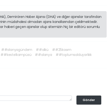
(İHA), Demirören Haber Ajansı (DHA) ve diğer ajanslar tarafından
erinin müdahalesi olmadan ajans kanallarından çekilmektedir.
r haberi geçen ajanslar olup sitemizin hiç bir editörü sorumlu
##alanyagündem
##alkü
##25kasım
##kestelkampüsü
##alanya
##toplumsalduyarlılık
Gönder