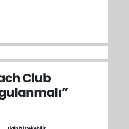
each Club
ygulanmalı”
İlginizi Çekebilir