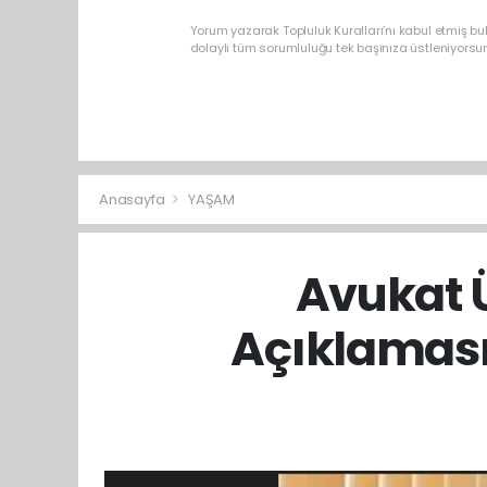
Yorum yazarak Topluluk Kuralları’nı kabul etmiş b
dolaylı tüm sorumluluğu tek başınıza üstleniyorsu
Anasayfa
YAŞAM
Avukat Ü
Açıklaması