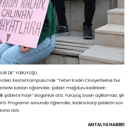
 DUR DE” YÜRÜYÜŞÜ
encileri, Kestel Kampüsü’nde “Yeter! Kadın Cinayetlerine Dur
fetlerle katılan öğrenciler, şiddet mağduru kadınların
 şiddete hayır” sloganları attı. Yürüyüş; basın açıklaması, şiir
etti. Programın sonunda öğrenciler, kadına karşı şiddetin son
acına astı.
ANTALYA HABERİ