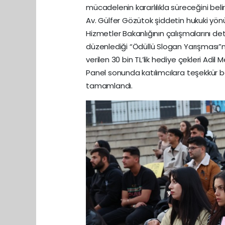
mücadelenin kararlılıkla süreceğini bel
Av. Gülfer Gözütok şiddetin hukuki yönü
Hizmetler Bakanlığının çalışmalarını d
düzenlediği “Ödüllü Slogan Yarışması
verilen 30 bin TL’lik hediye çekleri Adil
Panel sonunda katılımcılara teşekkür b
tamamlandı.