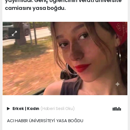
yayımladı. Genç öğrencinin vefatı üniversite
camiasını yasa boğdu.
Erkek
|
Kadın
(Haberi Sesli Oku)
ACI HABER ÜNİVERSİTEYİ YASA BOĞDU