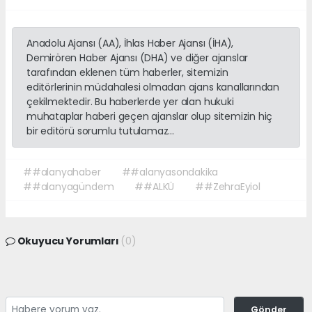
Anadolu Ajansı (AA), İhlas Haber Ajansı (İHA),
Demirören Haber Ajansı (DHA) ve diğer ajanslar
tarafından eklenen tüm haberler, sitemizin
editörlerinin müdahalesi olmadan ajans kanallarından
çekilmektedir. Bu haberlerde yer alan hukuki
muhataplar haberi geçen ajanslar olup sitemizin hiç
bir editörü sorumlu tutulamaz...
##alanyahaber
##alanyasondakika
##alanyagündem
##ALKÜ
##ZehraEyiol
Okuyucu Yorumları
(0)
Gönder