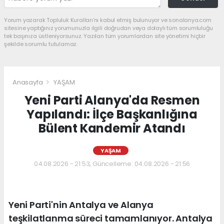
Yorum yazarak Topluluk Kuralları’nı kabul etmiş bulunuyor ve sonalanya.com
sitesine yaptığınız yorumunuzla ilgili doğrudan veya dolaylı tüm sorumluluğu
tek başınıza üstleniyorsunuz. Yazılan tüm yorumlardan site yönetimi hiçbir
şekilde sorumlu tutulamaz.
Anasayfa
YAŞAM
Yeni Parti Alanya'da Resmen
Yapılandı: İlçe Başkanlığına
Bülent Kandemir Atandı
YAŞAM
04.08.2026 - 21:53, Güncelleme: 04.08.2026 - 21:56
Yeni Parti'nin Antalya ve Alanya
teşkilatlanma süreci tamamlanıyor. Antalya