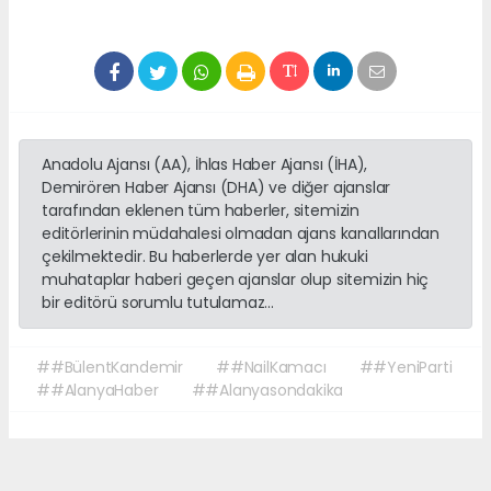
Anadolu Ajansı (AA), İhlas Haber Ajansı (İHA),
Demirören Haber Ajansı (DHA) ve diğer ajanslar
tarafından eklenen tüm haberler, sitemizin
editörlerinin müdahalesi olmadan ajans kanallarından
çekilmektedir. Bu haberlerde yer alan hukuki
muhataplar haberi geçen ajanslar olup sitemizin hiç
bir editörü sorumlu tutulamaz...
##BülentKandemir
##NailKamacı
##YeniParti
##AlanyaHaber
##Alanyasondakika
Okuyucu Yorumları
(0)