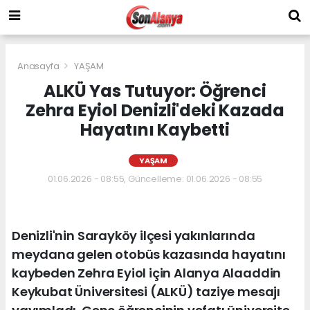
Anasayfa
YAŞAM
ALKÜ Yas Tutuyor: Öğrenci
Zehra Eyiol Denizli'deki Kazada
Hayatını Kaybetti
YAŞAM
01.06.2026 - 08:55, Güncelleme: 01.06.2026 - 08:55
Denizli'nin Sarayköy ilçesi yakınlarında
meydana gelen otobüs kazasında hayatını
kaybeden Zehra Eyiol için Alanya Alaaddin
Keykubat Üniversitesi (ALKÜ) taziye mesajı