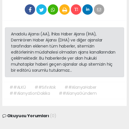
Anadolu Ajansı (AA), İhlas Haber Ajansı (İHA),
Demirören Haber Ajansı (DHA) ve diğer ajanslar
tarafından eklenen tüm haberler, sitemizin
editörlerinin müdahalesi olmadan ajans kanallarından
çekilmektedir. Bu haberlerde yer alan hukuki
muhataplar haberi geçen ajanslar olup sitemizin hiç
bir editörü sorumlu tutulamaz...
##ALKÜ
##SıfırAtık
##AlanyaHaber
##AlanyaSonDakika
##AlanyaGündem
Okuyucu Yorumları
(0)