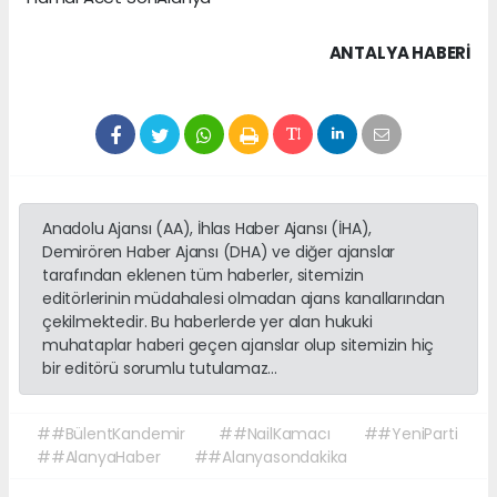
ANTALYA HABERİ
Anadolu Ajansı (AA), İhlas Haber Ajansı (İHA),
Demirören Haber Ajansı (DHA) ve diğer ajanslar
tarafından eklenen tüm haberler, sitemizin
editörlerinin müdahalesi olmadan ajans kanallarından
çekilmektedir. Bu haberlerde yer alan hukuki
muhataplar haberi geçen ajanslar olup sitemizin hiç
bir editörü sorumlu tutulamaz...
##BülentKandemir
##NailKamacı
##YeniParti
##AlanyaHaber
##Alanyasondakika