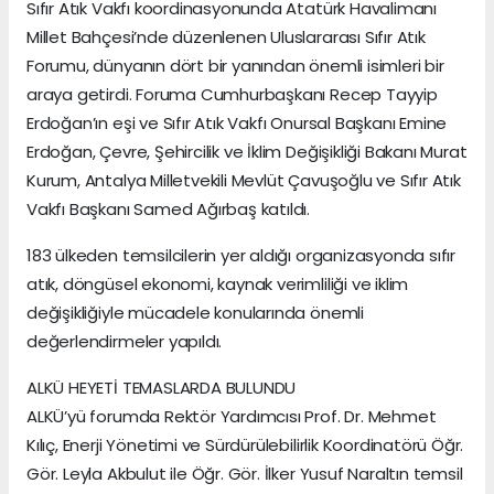
Sıfır Atık Vakfı koordinasyonunda Atatürk Havalimanı
Millet Bahçesi’nde düzenlenen Uluslararası Sıfır Atık
Forumu, dünyanın dört bir yanından önemli isimleri bir
araya getirdi. Foruma Cumhurbaşkanı Recep Tayyip
Erdoğan’ın eşi ve Sıfır Atık Vakfı Onursal Başkanı Emine
Erdoğan, Çevre, Şehircilik ve İklim Değişikliği Bakanı Murat
Kurum, Antalya Milletvekili Mevlüt Çavuşoğlu ve Sıfır Atık
Vakfı Başkanı Samed Ağırbaş katıldı.
183 ülkeden temsilcilerin yer aldığı organizasyonda sıfır
atık, döngüsel ekonomi, kaynak verimliliği ve iklim
değişikliğiyle mücadele konularında önemli
değerlendirmeler yapıldı.
ALKÜ HEYETİ TEMASLARDA BULUNDU
ALKÜ’yü forumda Rektör Yardımcısı Prof. Dr. Mehmet
Kılıç, Enerji Yönetimi ve Sürdürülebilirlik Koordinatörü Öğr.
Gör. Leyla Akbulut ile Öğr. Gör. İlker Yusuf Naraltın temsil