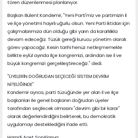
tören düzenlenmesi planlanıyor.
Başkan Bülent Kandemir, "Yeni Parti'miz ve partimizin il
ve ilçe yönetimi hayırlı uğurlu olsun. Yeni Parti iktidarı için
çalışmalarımıza dün olduğu gibi yarın da kararlılıkla
devam edeceğiz. Tüzük gereği kurucu yönetim olarak
görev yapacağız. Kesin tarihi henüz netleşmemekle
birlikte eylül ayında ilçe kongremizi, ardından ise il ve
büyük kongremizi gerçekleştireceğiz." dedi.
"ÜYELERİN DOĞRUDAN SEÇECEĞİ SİSTEM DEVRİM
NİTELİĞİNDE"
Kandemir ayrıca, parti tüzüğünde yer alan il ve ilçe
başkanları ile genel başkanın doğrudan üyeler
tarafından seçilecek olmasını "devrim gibi bir karar"
olarak değerlendirdiğini belirterek, bu demokratik
uygulamayı desteklediğini ifade etti.
Hamdi Acet SonAlanya