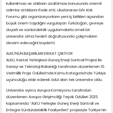
kullanılması ve atıkların azaltılması konusunda önemli
adımlar attıklarını ifade etti. Uluslararası Sıfır Atık
Forumu gibi organizasyonların yeni iş birlikleri açısından
büyük önem taşıdığını vurgulayan Türkdoğan, çevreye
duyarlı ve sürdürülebilir uygulamalarla örnek bir
üniversite olma hedefi doğrultusunda çalışmaların
devam edeceğini kaydetti.
ALKÜ’NÜN BAŞARILARI DİKKAT ÇEKİYOR
ALKÜ, Kestel Yerleşkesi Güneş Enerji Santrali Projesi ile
Sanayi ve Teknoloji Bakanlığı tarafından düzenlenen 10.
Verimlilik Proje Ödülleri’nde Kamu Kategorisi’nde Türkiye
üçüncülüğü elde ederek ödül alan tek üniversite oldu.
Üniversite ayrıca Avrupa Komisyonu tarafından
düzenlenen Avrupa Girişimciliği Teşvik Ödülleri 2025
kapsamında “ALKÜ Yerleşke Güneş Enerji Santrali ve
Entegre Sürdürülebilirlik Faaliyetleri” projesiyle Türkiye’nin