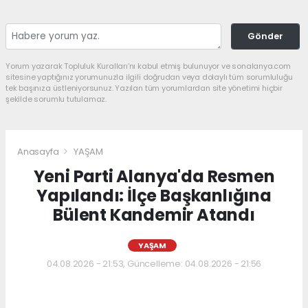
Gönder
Yorum yazarak Topluluk Kuralları’nı kabul etmiş bulunuyor ve sonalanya.com
sitesine yaptığınız yorumunuzla ilgili doğrudan veya dolaylı tüm sorumluluğu
tek başınıza üstleniyorsunuz. Yazılan tüm yorumlardan site yönetimi hiçbir
şekilde sorumlu tutulamaz.
Anasayfa
YAŞAM
Yeni Parti Alanya'da Resmen
Yapılandı: İlçe Başkanlığına
Bülent Kandemir Atandı
YAŞAM
04.08.2026 - 21:53, Güncelleme: 04.08.2026 - 21:56