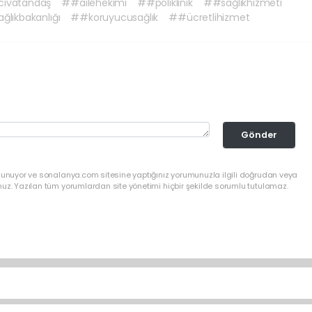
ıvatandaş
##ailehekimi
##poliklinik
##sağlıkhizmeti
ğlıkbakanlığı
##koruyucusağlık
##ücretlihizmet
Gönder
ulunuyor ve sonalanya.com sitesine yaptığınız yorumunuzla ilgili doğrudan veya
nuz. Yazılan tüm yorumlardan site yönetimi hiçbir şekilde sorumlu tutulamaz.