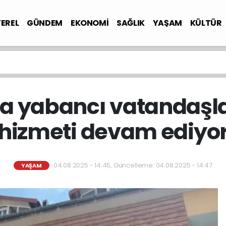
YEREL
GÜNDEM
EKONOMİ
SAĞLIK
YAŞAM
KÜLTÜR
a yabancı vatandaşla
hizmeti devam ediyo
04.08.2025 - 14:45, Güncelleme: 04.08.2025 - 14:47
YAŞAM