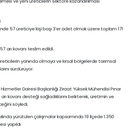
tirilmesi ve yeni üreticilerin sektöre kazandırılması
N
 57 üreticiye kişi başı 3’er adet olmak üzere toplam 171
57 arı kovanı teslim edildi.
üreticilerin yanında olmaya ve kırsal bölgelerde tarımsal
rını sürdürüyor.
Hizmetler Dairesi Başkanlığı Ziraat Yüksek Mühendisi Pınar
e arı kovanı desteği sağladıklarını belirterek, üretimin ve
ğini söyledi.
yılında yürütülen çalışmalar kapsamında 19 ilçede 1.350
si yapıldı.