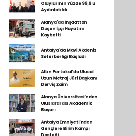
Olaylarının Yüzde 99,9'u
Aydınlatıldı
Alanya'da İnşaattan
Düşen İşçi Hayatını
Kaybetti
Antalya'da Mavi Akdeniz
Seferberliği Başladı
Altın Portakal’da Ulusal
Uzun Metraj Jüri Başkanı
Derviş Zaim
Alanya Üniversitesi’nden
Uluslararası Akademik
Başarı
Antalya Emniyeti'nden
Gençlere Bilim Kampı
Desteği