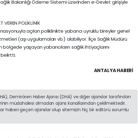
 Sağlık Bakanlığı Ödeme Sistemi üzerinden e-Devlet girişiyle
 VEREN POLİKLİNİK
nasyonuyla açılan poliklinikte yabancı uyruklu bireyler genel
etleri (aşı uygulamaları vb.) alabiliyor. İlçe Sağlık Müdürü
ölgede yaşayan yabancıların sağlık ihtiyaçlarını
elirtti.
ANTALYA HABERİ
(İHA), Demirören Haber Ajansı (DHA) ve diğer ajanslar tarafından
erinin müdahalesi olmadan ajans kanallarından çekilmektedir.
r haberi geçen ajanslar olup sitemizin hiç bir editörü sorumlu