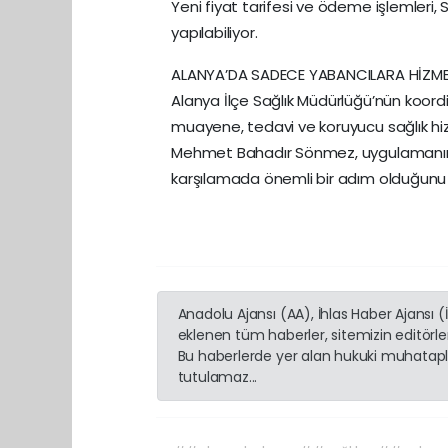
Yeni fiyat tarifesi ve ödeme işlemleri,
yapılabiliyor.
ALANYA’DA SADECE YABANCILARA HİZMET
Alanya İlçe Sağlık Müdürlüğü’nün koordi
muayene, tedavi ve koruyucu sağlık hizm
Mehmet Bahadır Sönmez, uygulamanın b
karşılamada önemli bir adım olduğunu b
Anadolu Ajansı (AA), İhlas Haber Ajansı 
eklenen tüm haberler, sitemizin editörl
Bu haberlerde yer alan hukuki muhatapla
tutulamaz...