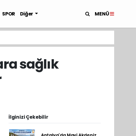
MENÜ
SPOR
Diğer
ra sağlık
r
İlginizi Çekebilir
Antalya'da Mavi Akdeniz