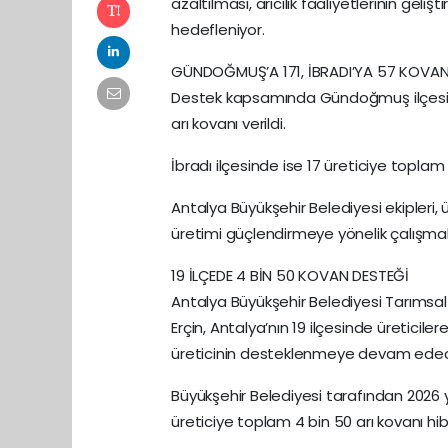
azaltılması, arıcılık faaliyetlerinin geliş
hedefleniyor.
GÜNDOĞMUŞ’A 171, İBRADI’YA 57 KOVA
Destek kapsamında Gündoğmuş ilçesinde
arı kovanı verildi.
İbradı ilçesinde ise 17 üreticiye toplam 
Antalya Büyükşehir Belediyesi ekipleri, 
üretimi güçlendirmeye yönelik çalışmala
19 İLÇEDE 4 BİN 50 KOVAN DESTEĞİ
Antalya Büyükşehir Belediyesi Tarımsal 
Erçin, Antalya’nın 19 ilçesinde üreticiler
üreticinin desteklenmeye devam edece
Büyükşehir Belediyesi tarafından 2026 
üreticiye toplam 4 bin 50 arı kovanı hibe