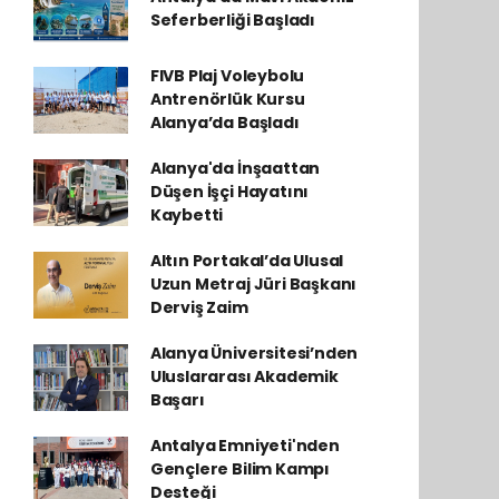
Seferberliği Başladı
FIVB Plaj Voleybolu
Antrenörlük Kursu
Alanya’da Başladı
Alanya'da İnşaattan
Düşen İşçi Hayatını
Kaybetti
Altın Portakal’da Ulusal
Uzun Metraj Jüri Başkanı
Derviş Zaim
Alanya Üniversitesi’nden
Uluslararası Akademik
Başarı
Antalya Emniyeti'nden
Gençlere Bilim Kampı
Desteği