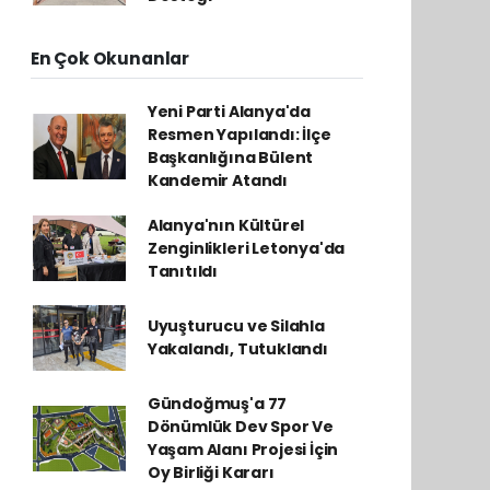
En Çok Okunanlar
Yeni Parti Alanya'da
Resmen Yapılandı: İlçe
Başkanlığına Bülent
Kandemir Atandı
Alanya'nın Kültürel
Zenginlikleri Letonya'da
Tanıtıldı
Uyuşturucu ve Silahla
Yakalandı, Tutuklandı
Gündoğmuş'a 77
Dönümlük Dev Spor Ve
Yaşam Alanı Projesi İçin
Oy Birliği Kararı