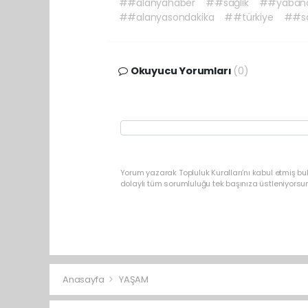
##alanyahaber
##sağlık
##yabanc
##alanyasondakika
##türkiye
##sa
Okuyucu Yorumları
(0)
Yorum yazarak Topluluk Kuralları’nı kabul etmiş b
dolaylı tüm sorumluluğu tek başınıza üstleniyorsu
Anasayfa
YAŞAM