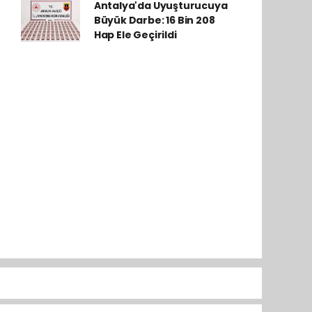
Antalya'da Uyuşturucuya
Büyük Darbe: 16 Bin 208
Hap Ele Geçirildi