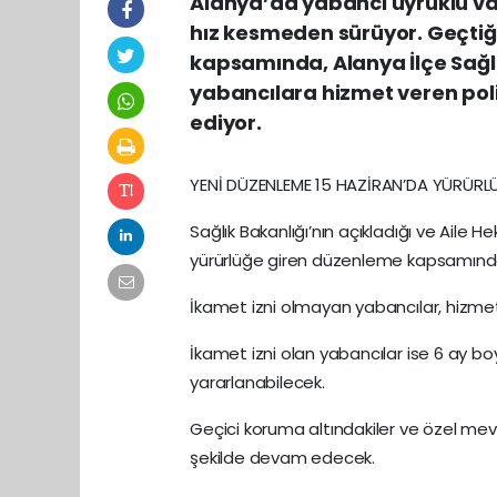
Alanya’da yabancı uyruklu va
hız kesmeden sürüyor. Geçtiğ
kapsamında, Alanya İlçe Sağl
yabancılara hizmet veren pol
ediyor.
YENİ DÜZENLEME 15 HAZİRAN’DA YÜRÜRL
Sağlık Bakanlığı’nın açıkladığı ve Aile H
yürürlüğe giren düzenleme kapsamınd
İkamet izni olmayan yabancılar, hizmet 
İkamet izni olan yabancılar ise 6 ay b
yararlanabilecek.
Geçici koruma altındakiler ve özel m
şekilde devam edecek.