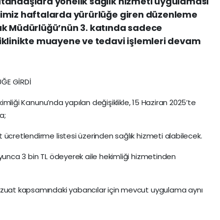
tandaşlara yönelik sağlık hizmeti uygulaması
imiz haftalarda yürürlüğe giren düzenleme
ık Müdürlüğü’nün 3. katında sadece
iklinikte muayene ve tedavi işlemleri devam
ÜĞE GİRDİ
ekimliği Kanunu’nda yapılan değişiklikle, 15 Haziran 2025’te
a;
ücretlendirme listesi üzerinden sağlık hizmeti alabilecek.
oyunca 3 bin TL ödeyerek aile hekimliği hizmetinden
evzuat kapsamındaki yabancılar için mevcut uygulama aynı