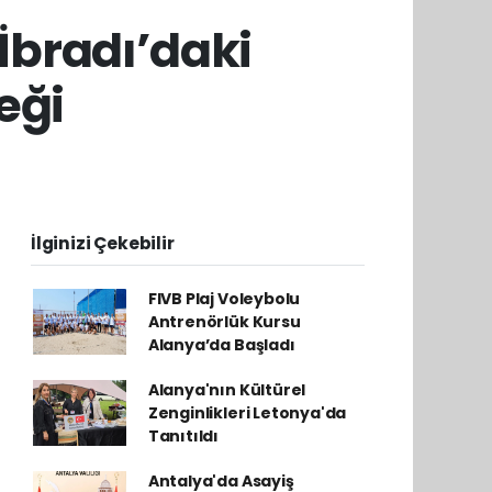
bradı’daki
eği
İlginizi Çekebilir
FIVB Plaj Voleybolu
Antrenörlük Kursu
Alanya’da Başladı
Alanya'nın Kültürel
Zenginlikleri Letonya'da
Tanıtıldı
Antalya'da Asayiş