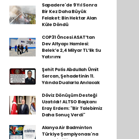
Sapadere'de 9 Yıl Sonra
Bir Kez Daha Büyük
Felaket: Bin Hektar Alan
Küle Döndü
COP31 Öncesi ASAT’tan
Dev Altyapı Hamlesi:
Belek’e 2,4 Milyar TL’lik Su
Yatırımı
Şehit Polis Abdullah Ümit
Sercan, Şehadetinin 11.
Yılında Dualarla Anılacak
Döviz Dönüşüm Desteği
Uzatıldı! ALTSO Başkanı
Eray Erdem: "Bir Talebimiz
Daha Sonuç Verdi"
Alanya Air Badminton
Türkiye Şampiyonası'na