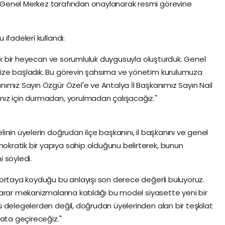
Genel Merkez tarafından onaylanarak resmi görevine
ifadeleri kullandı:
yük bir heyecan ve sorumluluk duygusuyla oluşturduk. Genel
ize başladık. Bu görevin şahsıma ve yönetim kurulumuza
ımız Sayın Özgür Özel'e ve Antalya İl Başkanımız Sayın Nail
ız için durmadan, yorulmadan çalışacağız."
nin üyelerin doğrudan ilçe başkanını, il başkanını ve genel
ratik bir yapıya sahip olduğunu belirterek, bunun
i söyledi.
ortaya koyduğu bu anlayışı son derece değerli buluyoruz.
arar mekanizmalarına katıldığı bu model siyasette yeni bir
 delegelerden değil, doğrudan üyelerinden alan bir teşkilat
yata geçireceğiz."