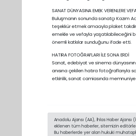
SANAT DÜNYASINA EMEK VERENLERE VEF
Buluşmanın sonunda sanatçı Kazım Adı
teşekkür etmek amacıyla plaket takdi
emekle ve vefayla yaşatılabileceğini be
önemli katkılar sunduğunu ifade etti.
HATIRA FOTOĞRAFLARI İLE SONA ERDİ
Sanat, edebiyat ve sinema dünyasının d
anısına çekilen hatıra fotoğraflarıyla 
etkinlik, sanat camiasında memnuniyetl
Anadolu Ajansı (AA), İhlas Haber Ajansı 
eklenen tüm haberler, sitemizin editörl
Bu haberlerde yer alan hukuki muhatapla