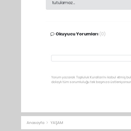
tutulamaz...
Okuyucu Yorumları
(0)
Yorum yazarak Topluluk Kuralları’nı kabul etmiş b
dolaylı tüm sorumluluğu tek başınıza üstleniyorsu
Anasayfa
YAŞAM