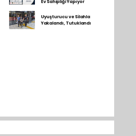
Ev Sahipliği Yapıyor
Uyuşturucu ve Silahla
Yakalandı, Tutuklandı