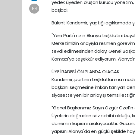
yedek üyeden oluşan kurucu yönetim, 
başladı.
Bülent Kandemir, yaptığı açıklamada şu 
"Yeni Parti'mizin Alanya teşkilatını bü
Merkezimizin onayıyla resmen görevim
tevdi edilmesinden dolayı Genel Başkan
Kamacı'ya teşekkür ediyorum. Alanya'm
ÜYE İRADESİ ÖN PLANDA OLACAK
Kandemir, partinin teşkilatlanma modeli
başkanı seçmesine imkan tanıyan demok
siyasette yeni bir anlayışı temsil ettiğin
"Genel Başkanımız Sayın Özgür Özel'in 
Üyelerin doğrudan söz sahibi olduğu, k
dönemin kapısını aralayacaktır. Gücünü
yapısını Alanya'da en güçlü şekilde ha