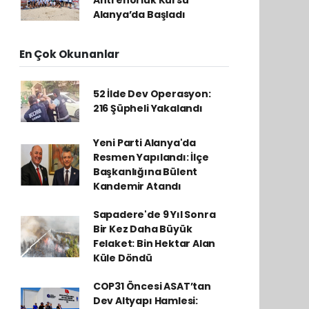
Alanya’da Başladı
En Çok Okunanlar
52 İlde Dev Operasyon:
216 Şüpheli Yakalandı
Yeni Parti Alanya'da
Resmen Yapılandı: İlçe
Başkanlığına Bülent
Kandemir Atandı
Sapadere'de 9 Yıl Sonra
Bir Kez Daha Büyük
Felaket: Bin Hektar Alan
Küle Döndü
COP31 Öncesi ASAT’tan
Dev Altyapı Hamlesi: