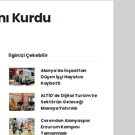
ını Kurdu
İlginizi Çekebilir
Alanya'da İnşaattan
Düşen İşçi Hayatını
Kaybetti
ALTİD'de Dijital Turizm Ve
Sektörün Geleceği
Masaya Yatırıldı
Corendon Alanyaspor
Erzurum Kampını
Tamamladı