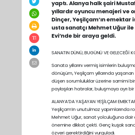
yaptı. Alanya halk şairi Must
yıllardır oyuncu menajeri ve 
Dinçer, Yeşilçam’ın emektar 
usta sanatçı Mehmet Uğur ile
Evi’nde bir araya geldi.
SANATIN DÜNÜ, BUGÜNÜ VE GELECEĞİ 
Sanata yıllarını vermiş isimlerin bulu
dönüşüm, Yeşilçam yıllarında yaşanan
düşen sorumluluklar üzerine samimi bir
paylaşılan hatıralar, buluşmaya ayrı bir
ALANYA’DA YAŞAYAN YEŞİLÇAM EMEKTAR
Yeşilçam’ın unutulmaz yapımlarında ro
Mehmet Uğur, sanat yolculuğuna dair 
önemine dikkat çekti. Genç kuşak sanatç
özveri gerektirdiğini vurguladı.