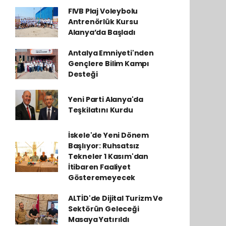
FIVB Plaj Voleybolu
Antrenörlük Kursu
Alanya’da Başladı
Antalya Emniyeti'nden
Gençlere Bilim Kampı
Desteği
Yeni Parti Alanya'da
Teşkilatını Kurdu
İskele'de Yeni Dönem
Başlıyor: Ruhsatsız
Tekneler 1 Kasım'dan
İtibaren Faaliyet
Gösteremeyecek
ALTİD'de Dijital Turizm Ve
Sektörün Geleceği
Masaya Yatırıldı