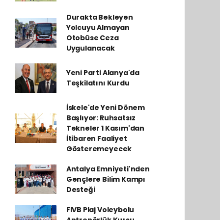
Durakta Bekleyen
Yolcuyu Almayan
Otobüse Ceza
Uygulanacak
Yeni Parti Alanya'da
Teşkilatını Kurdu
İskele'de Yeni Dönem
Başlıyor: Ruhsatsız
Tekneler 1 Kasım'dan
İtibaren Faaliyet
Gösteremeyecek
Antalya Emniyeti'nden
Gençlere Bilim Kampı
Desteği
FIVB Plaj Voleybolu
Antrenörlük Kursu