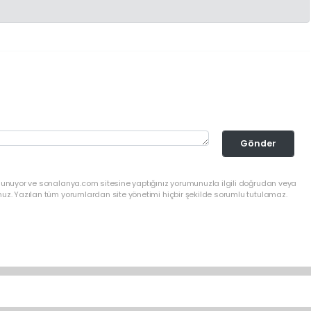
Gönder
ulunuyor ve sonalanya.com sitesine yaptığınız yorumunuzla ilgili doğrudan veya
nuz. Yazılan tüm yorumlardan site yönetimi hiçbir şekilde sorumlu tutulamaz.