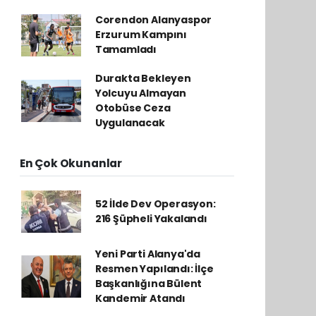
Corendon Alanyaspor
Erzurum Kampını
Tamamladı
Durakta Bekleyen
Yolcuyu Almayan
Otobüse Ceza
Uygulanacak
En Çok Okunanlar
52 İlde Dev Operasyon:
216 Şüpheli Yakalandı
Yeni Parti Alanya'da
Resmen Yapılandı: İlçe
Başkanlığına Bülent
Kandemir Atandı