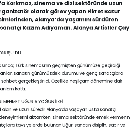
afa Korkmaz, sinema ve dizi sektöründe uzun
organizatör olarak görev yapan Fikret Batur
isimlerinden, Alanya’da yaşamını sürdüren
 sanatçı Kazım Adıyaman, Alanya Artistler Çay
KONUŞULDU
şmasında; Türk sinemasının geçmişten günümüze geçirdiği
 anılar, sanatın günümüzdeki durumu ve genç sanatçılara
 sohbet gerçekleştirildi. Özellikle Yeşilçam dönemine dair
 anlam kattı.
I MEHMET UĞUR’A YOĞUN İLGİ
l alan ve uzun süredir Alanya’da yaşayan usta sanatçı
deneyimlerini aktarırken, sinema sektöründe emek vermenin
ılara tavsiyelerde bulunan Uğur, sanatın disiplin, sabır ve