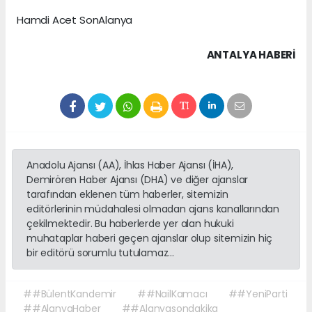
Hamdi Acet SonAlanya
ANTALYA HABERİ
Anadolu Ajansı (AA), İhlas Haber Ajansı (İHA),
Demirören Haber Ajansı (DHA) ve diğer ajanslar
tarafından eklenen tüm haberler, sitemizin
editörlerinin müdahalesi olmadan ajans kanallarından
çekilmektedir. Bu haberlerde yer alan hukuki
muhataplar haberi geçen ajanslar olup sitemizin hiç
bir editörü sorumlu tutulamaz...
##BülentKandemir
##NailKamacı
##YeniParti
##AlanyaHaber
##Alanyasondakika