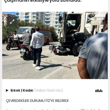
çarpmanın etkisiyle yola savruldu.
Erkek
|
Kadın
(Haberi Sesli Oku)
ÇEVREDEKİLER DURUMU 112’YE BİLDİRDİ