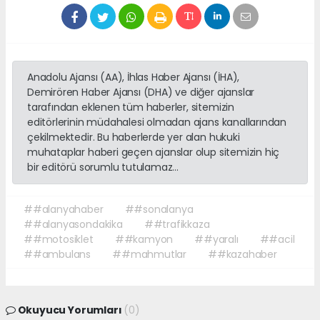
Anadolu Ajansı (AA), İhlas Haber Ajansı (İHA),
Demirören Haber Ajansı (DHA) ve diğer ajanslar
tarafından eklenen tüm haberler, sitemizin
editörlerinin müdahalesi olmadan ajans kanallarından
çekilmektedir. Bu haberlerde yer alan hukuki
muhataplar haberi geçen ajanslar olup sitemizin hiç
bir editörü sorumlu tutulamaz...
##alanyahaber
##sonalanya
##alanyasondakika
##trafikkaza
##motosiklet
##kamyon
##yaralı
##acil
##ambulans
##mahmutlar
##kazahaber
Okuyucu Yorumları
(0)