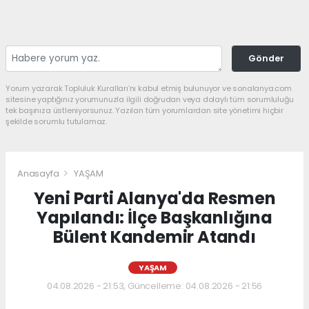
Gönder
Yorum yazarak Topluluk Kuralları’nı kabul etmiş bulunuyor ve sonalanya.com
sitesine yaptığınız yorumunuzla ilgili doğrudan veya dolaylı tüm sorumluluğu
tek başınıza üstleniyorsunuz. Yazılan tüm yorumlardan site yönetimi hiçbir
şekilde sorumlu tutulamaz.
Anasayfa
YAŞAM
Yeni Parti Alanya'da Resmen
Yapılandı: İlçe Başkanlığına
Bülent Kandemir Atandı
YAŞAM
04.08.2026 - 21:53, Güncelleme: 04.08.2026 - 21:56