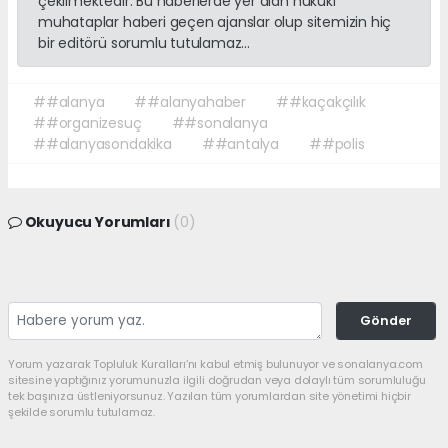
çekilmektedir. Bu haberlerde yer alan hukuki
muhataplar haberi geçen ajanslar olup sitemizin hiç
bir editörü sorumlu tutulamaz...
##alanya
##alanyahaber
##kaçakçılık
##organizesuç
##sonalanya
##alanyasondakika
##antalya
##polis
Okuyucu Yorumları
(0)
Gönder
Yorum yazarak Topluluk Kuralları’nı kabul etmiş bulunuyor ve sonalanya.com
sitesine yaptığınız yorumunuzla ilgili doğrudan veya dolaylı tüm sorumluluğu
tek başınıza üstleniyorsunuz. Yazılan tüm yorumlardan site yönetimi hiçbir
şekilde sorumlu tutulamaz.