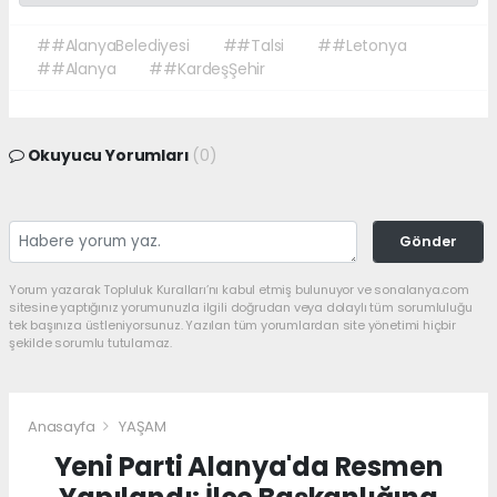
##AlanyaBelediyesi
##Talsi
##Letonya
##Alanya
##KardeşŞehir
Okuyucu Yorumları
(0)
Gönder
Yorum yazarak Topluluk Kuralları’nı kabul etmiş bulunuyor ve sonalanya.com
sitesine yaptığınız yorumunuzla ilgili doğrudan veya dolaylı tüm sorumluluğu
tek başınıza üstleniyorsunuz. Yazılan tüm yorumlardan site yönetimi hiçbir
şekilde sorumlu tutulamaz.
Anasayfa
YAŞAM
Yeni Parti Alanya'da Resmen