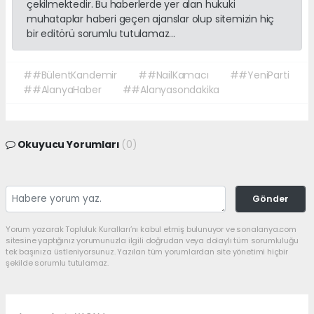
çekilmektedir. Bu haberlerde yer alan hukuki
muhataplar haberi geçen ajanslar olup sitemizin hiç
bir editörü sorumlu tutulamaz...
##BülentKandemir
##NailKamacı
##YeniParti
##AlanyaHaber
##Alanyasondakika
Okuyucu Yorumları
(0)
Gönder
Yorum yazarak Topluluk Kuralları’nı kabul etmiş bulunuyor ve sonalanya.com
sitesine yaptığınız yorumunuzla ilgili doğrudan veya dolaylı tüm sorumluluğu
tek başınıza üstleniyorsunuz. Yazılan tüm yorumlardan site yönetimi hiçbir
şekilde sorumlu tutulamaz.