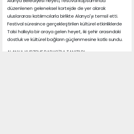
Alanya Belediyesi heyeti, festival kapsamında
düzenlenen geleneksel kortejde de yer alarak
uluslararası katılımcılarla birlikte Alanya'yı temsil etti.
Festival süresince gerçekleştirilen kültürel etkinliklerde
Talsi halkıyla bir araya gelen heyet, iki şehir arasındaki
dostluk ve kültürel bağların güçlenmesine katkı sundu.
ALANYA KURZEME RADYO'DA TANITILDI
Festival programı kapsamında Alanya Belediyesi heyeti,
bölgenin önemli yayın kuruluşlarından Kurzeme
Radyo'nun canlı yayın konuğu oldu.
Canlı yayında Alanya'nın tarihi, kültürel zenginlikleri ve
turizm potansiyeli anlatılırken, Alanya-Talsi kardeş şehir
ilişkilerinin geçmişi ve geleceğine ilişkin
değerlendirmeler yapıldı. İki kent arasında yeni iş
birliklerinin geliştirilmesine yönelik mesajlar paylaşıldı.
Hamdi Acet SonAlanya