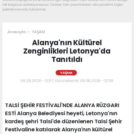
tek başınıza üstleniyorsunuz. Yazılan tüm yorumlardan site yönetimi hiçbir
şekilde sorumlu tutulamaz.
Anasayfa
YAŞAM
Alanya'nın Kültürel
Zenginlikleri Letonya'da
Tanıtıldı
YAŞAM
06.08.2026 - 12:57, Güncelleme: 06.08.2026 - 12:58
TALSİ ŞEHİR FESTİVALİ'NDE ALANYA RÜZGARI
ESTİ Alanya Belediyesi heyeti, Letonya'nın
kardeş şehri Talsi'de düzenlenen Talsi Şehir
Festivaline katılarak Alanya'nın kültürel