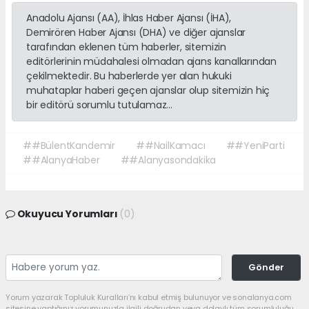
Anadolu Ajansı (AA), İhlas Haber Ajansı (İHA),
Demirören Haber Ajansı (DHA) ve diğer ajanslar
tarafından eklenen tüm haberler, sitemizin
editörlerinin müdahalesi olmadan ajans kanallarından
çekilmektedir. Bu haberlerde yer alan hukuki
muhataplar haberi geçen ajanslar olup sitemizin hiç
bir editörü sorumlu tutulamaz...
##BülentKandemir
##NailKamacı
##YeniParti
##AlanyaHaber
##Alanyasondakika
Okuyucu Yorumları
(0)
Gönder
Yorum yazarak Topluluk Kuralları’nı kabul etmiş bulunuyor ve sonalanya.com
sitesine yaptığınız yorumunuzla ilgili doğrudan veya dolaylı tüm sorumluluğu