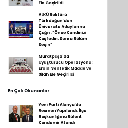
Ele Geçirildi
ALKÜ Rektörü
Türkdoğan'dan
Üniversite Adaylarına
Çağrı: "Önce Kendinizi
Keşfedin, Sonra Bölüm
Seçin"
Muratpaşa'da
Uyuşturucu Operasyonu:
Eroin, Sentetik Madde ve
Silah Ele Geçirildi
En Çok Okunanlar
Yeni Parti Alanya'da
Resmen Yapılandı: İlçe
Başkanlığına Bülent
Kandemir Atandı