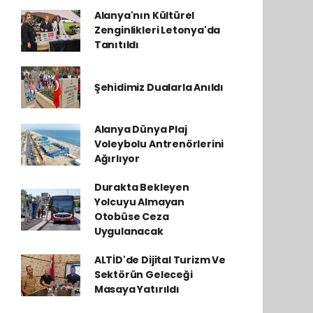
Alanya'nın Kültürel
Zenginlikleri Letonya'da
Tanıtıldı
Şehidimiz Dualarla Anıldı
Alanya Dünya Plaj
Voleybolu Antrenörlerini
Ağırlıyor
Durakta Bekleyen
Yolcuyu Almayan
Otobüse Ceza
Uygulanacak
ALTİD'de Dijital Turizm Ve
Sektörün Geleceği
Masaya Yatırıldı