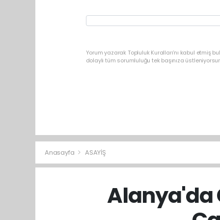
Yorum yazarak Topluluk Kuralları’nı kabul etmiş b
dolaylı tüm sorumluluğu tek başınıza üstleniyorsu
Anasayfa
ASAYİŞ
Alanya'da
Ça