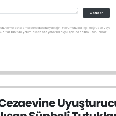
Gönder
ulunuyor ve sonalanya.com sitesine yaptığınız yorumunuzla ilgili doğrudan veya
nuz. Yazılan tüm yorumlardan site yönetimi hiçbir şekilde sorumlu tutulamaz.
 Cezaevine Uyuşturu
lışan Şüpheli Tutukla