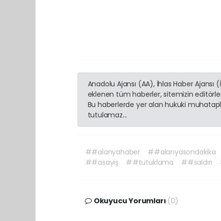
Anadolu Ajansı (AA), İhlas Haber Ajansı 
eklenen tüm haberler, sitemizin editörl
Bu haberlerde yer alan hukuki muhatapla
tutulamaz...
##alanyahaber
##alanyasondakika
##asayiş
##tutuklama
##saldırı
Okuyucu Yorumları
(0)