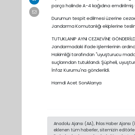
parça halinde A-4 kağıdına emdirilmiş 
Durumun tespit edilmesi üzerine cezaevi
Jandarma Komutanlığı ekiplerine teslim
TUTUKLANIP AYNI CEZAEVİNE GÖNDERİLD
Jandarmadaki ifade işlemlerinin ardın
Hakimliği tarafından "uyuşturucu ma
suçlarından tutuklandı. Şüpheli, uyuşt
İnfaz Kurumu'na gönderildi.
Hamdi Acet SonAlanya
Anadolu Ajansı (AA), İhlas Haber Ajansı 
eklenen tüm haberler, sitemizin editörl