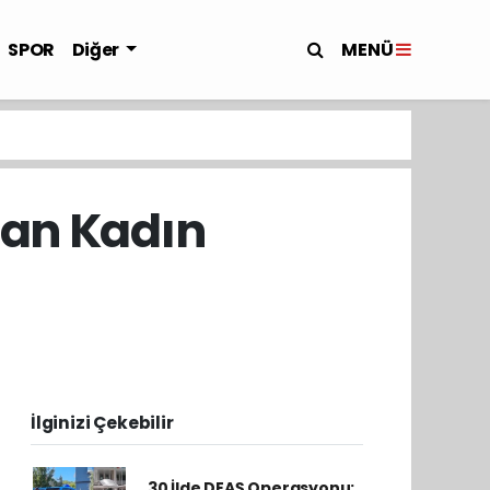
MENÜ
SPOR
Diğer
an Kadın
İlginizi Çekebilir
30 İlde DEAŞ Operasyonu: