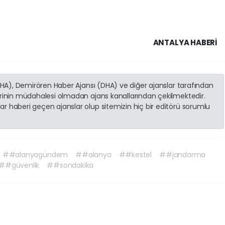
ANTALYA HABERİ
(İHA), Demirören Haber Ajansı (DHA) ve diğer ajanslar tarafından
erinin müdahalesi olmadan ajans kanallarından çekilmektedir.
r haberi geçen ajanslar olup sitemizin hiç bir editörü sorumlu
##alanyagündem
##alanya
##kestel
##jandarma
##güvenlik
##sondakika