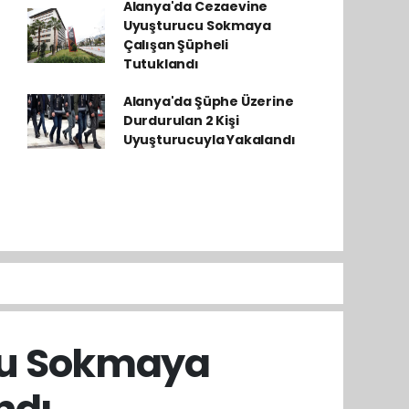
Alanya'da Cezaevine
Uyuşturucu Sokmaya
Çalışan Şüpheli
Tutuklandı
Alanya'da Şüphe Üzerine
Durdurulan 2 Kişi
Uyuşturucuyla Yakalandı
cu Sokmaya
ndı