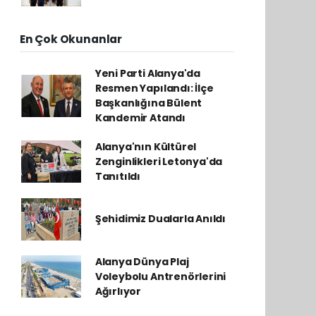
En Çok Okunanlar
Yeni Parti Alanya'da
Resmen Yapılandı: İlçe
Başkanlığına Bülent
Kandemir Atandı
Alanya'nın Kültürel
Zenginlikleri Letonya'da
Tanıtıldı
Şehidimiz Dualarla Anıldı
Alanya Dünya Plaj
Voleybolu Antrenörlerini
Ağırlıyor