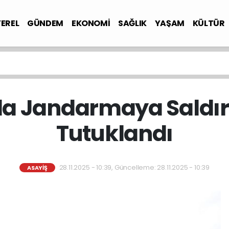
YEREL
GÜNDEM
EKONOMİ
SAĞLIK
YAŞAM
KÜLTÜR
da Jandarmaya Saldır
Tutuklandı
28.11.2025 - 10:39, Güncelleme: 28.11.2025 - 10:39
ASAYİŞ