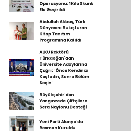
Operasyonu: 1 Kilo Skunk
Ele Geçirildi
Abdullah Akbaş, Türk
Dünyasını Buluşturan
Kitap Tanıtım
Programına Katıldı
ALKÜ Rektörü
Türkdoğan'dan
Üniversite Adaylarına
Çağrı: "Önce Kendinizi
Keşfedin, Sonra Bölüm
Seçin"
Büyükşehir'den
Yangınzede Çiftçilere
Sera Naylonu Desteği
Yeni Parti Alanya'da
Resmen Kuruldu