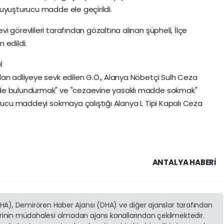
uyuşturucu madde ele geçirildi.
 görevlileri tarafından gözaltına alınan şüpheli, İlçe
 edildi.
İ
dan adliyeye sevk edilen G.Ö., Alanya Nöbetçi Sulh Ceza
dde bulundurmak" ve "cezaevine yasaklı madde sokmak"
urucu maddeyi sokmaya çalıştığı Alanya L Tipi Kapalı Ceza
ANTALYA HABERİ
(İHA), Demirören Haber Ajansı (DHA) ve diğer ajanslar tarafından
erinin müdahalesi olmadan ajans kanallarından çekilmektedir.