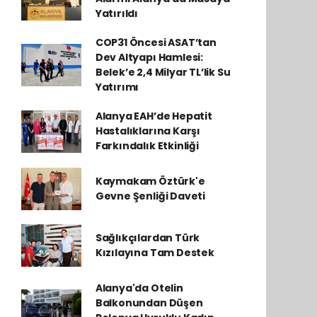
Yatırıldı
COP31 Öncesi ASAT’tan
Dev Altyapı Hamlesi:
Belek’e 2,4 Milyar TL’lik Su
Yatırımı
Alanya EAH’de Hepatit
Hastalıklarına Karşı
Farkındalık Etkinliği
Kaymakam Öztürk'e
Gevne Şenliği Daveti
Sağlıkçılardan Türk
Kızılayına Tam Destek
Alanya'da Otelin
Balkonundan Düşen