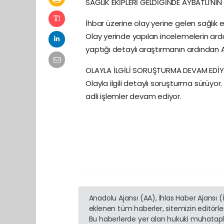
SAĞLIK EKİPLERİ GELDİĞİNDE AYBATLI'NIN
İhbar üzerine olay yerine gelen sağlık ek
Olay yerinde yapılan incelemelerin ard
yaptığı detaylı araştırmanın ardından A
OLAYLA İLGİLİ SORUŞTURMA DEVAM EDİ
Olayla ilgili detaylı soruşturma sürüyor.
adli işlemler devam ediyor.
Anadolu Ajansı (AA), İhlas Haber Ajansı 
eklenen tüm haberler, sitemizin editörl
Bu haberlerde yer alan hukuki muhatapla