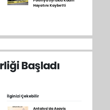
Polonya Uyruklu Kadın
Hayatını Kaybetti
liği Başladı
İlginizi Çekebilir
Antalya'da Asayiş