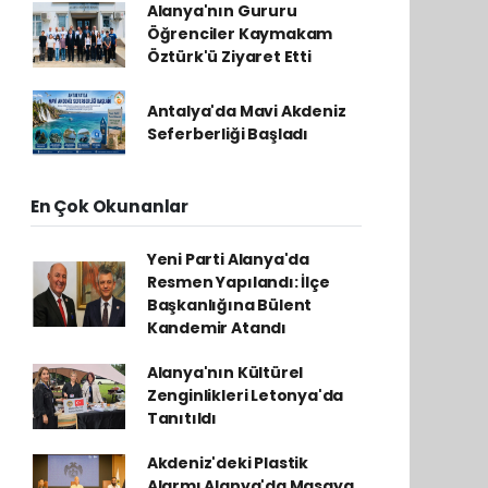
Alanya'nın Gururu
Öğrenciler Kaymakam
Öztürk'ü Ziyaret Etti
Antalya'da Mavi Akdeniz
Seferberliği Başladı
En Çok Okunanlar
Yeni Parti Alanya'da
Resmen Yapılandı: İlçe
Başkanlığına Bülent
Kandemir Atandı
Alanya'nın Kültürel
Zenginlikleri Letonya'da
Tanıtıldı
Akdeniz'deki Plastik
Alarmı Alanya'da Masaya