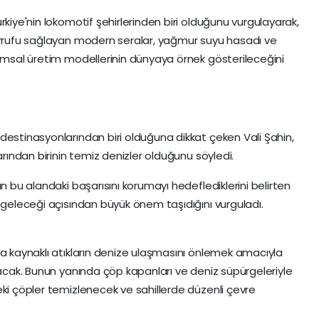
rkiye'nin lokomotif şehirlerinden biri olduğunu vurgulayarak,
sarrufu sağlayan modern seralar, yağmur suyu hasadı ve
rımsal üretim modellerinin dünyaya örnek gösterileceğini
destinasyonlarından biri olduğuna dikkat çeken Vali Şahin,
arından birinin temiz denizler olduğunu söyledi.
n bu alandaki başarısını korumayı hedeflediklerini belirten
n geleceği açısından büyük önem taşıdığını vurguladı.
ra kaynaklı atıkların denize ulaşmasını önlemek amacıyla
lacak. Bunun yanında çöp kapanları ve deniz süpürgeleriyle
eki çöpler temizlenecek ve sahillerde düzenli çevre