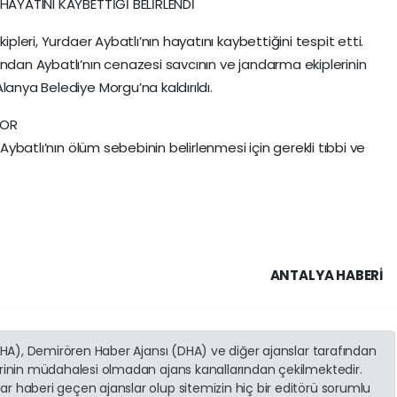
 HAYATINI KAYBETTİĞİ BELİRLENDİ
ipleri, Yurdaer Aybatlı’nın hayatını kaybettiğini tespit etti.
ından Aybatlı’nın cenazesi savcının ve jandarma ekiplerinin
lanya Belediye Morgu’na kaldırıldı.
YOR
 Aybatlı’nın ölüm sebebinin belirlenmesi için gerekli tıbbi ve
ANTALYA HABERİ
(İHA), Demirören Haber Ajansı (DHA) ve diğer ajanslar tarafından
erinin müdahalesi olmadan ajans kanallarından çekilmektedir.
r haberi geçen ajanslar olup sitemizin hiç bir editörü sorumlu