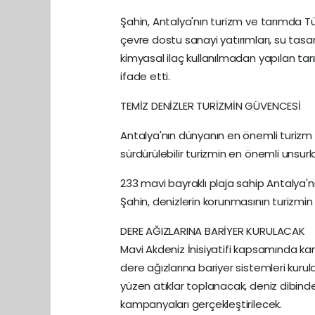
Şahin, Antalya'nın turizm ve tarımda Tü
çevre dostu sanayi yatırımları, su ta
kimyasal ilaç kullanılmadan yapılan ta
ifade etti.
TEMİZ DENİZLER TURİZMİN GÜVENCESİ
Antalya'nın dünyanın en önemli turizm 
sürdürülebilir turizmin en önemli unsurl
233 mavi bayraklı plaja sahip Antalya'nı
Şahin, denizlerin korunmasının turizmi
DERE AĞIZLARINA BARİYER KURULACAK
Mavi Akdeniz İnisiyatifi kapsamında ka
dere ağızlarına bariyer sistemleri kuru
yüzen atıklar toplanacak, deniz dibind
kampanyaları gerçekleştirilecek.