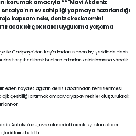
lerini korumak amacıyla **"Mavi Akdeniz
i. Antalya'nın ev sahipliği yapmaya hazırlandığı
roje kapsamında, deniz ekosistemini
 artıracak birçok kalıcı uygulama yaşama
oje ile Gazipaşa'dan Kaş'a kadar uzanan kıyı şeridinde deniz
nsurları tespit edilerek bunların ortadan kaldırılmasına yönelik
it eden hayalet ağların deniz tabanından temizlenmesi
lojik çeşitliliği artırmak amacıyla yapay resifler oluşturularak
nlanıyor.
cinde Antalya'nın çevre alanındaki örnek uygulamalarını
dıklarını belirtti.