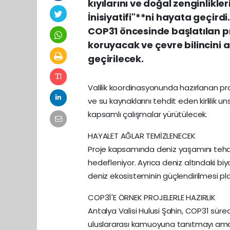
kıyılarını ve doğal zenginlik
İnisiyatifi"**ni hayata geçird
COP31 öncesinde başlatılan p
koruyacak ve çevre bilincini
geçirilecek.
Valilik koordinasyonunda hazırlanan pr
ve su kaynaklarını tehdit eden kirlilik u
kapsamlı çalışmalar yürütülecek.
HAYALET AĞLAR TEMİZLENECEK
Proje kapsamında deniz yaşamını tehd
hedefleniyor. Ayrıca deniz altındaki biyo
deniz ekosisteminin güçlendirilmesi pla
COP31'E ÖRNEK PROJELERLE HAZIRLIK
Antalya Valisi Hulusi Şahin, COP31 süre
uluslararası kamuoyuna tanıtmayı amaçla