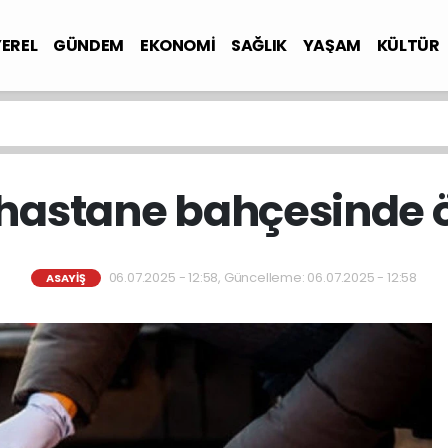
YEREL
GÜNDEM
EKONOMİ
SAĞLIK
YAŞAM
KÜLTÜR
hastane bahçesinde 
06.07.2025 - 12:58, Güncelleme: 06.07.2025 - 12:58
ASAYİŞ