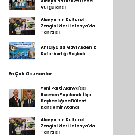
Alanya'da Bir Kez Daha
Vurgulandı
Alanya'nın Kültürel
Zenginlikleri Letonya'da
Tanıtıldı
Antalya'da Mavi Akdeniz
Seferberliği Başladı
En Çok Okunanlar
Yeni Parti Alanya'da
Resmen Yapılandı: İlçe
Başkanlığına Bülent
Kandemir Atandı
Alanya'nın Kültürel
Zenginlikleri Letonya'da
Tanıtıldı