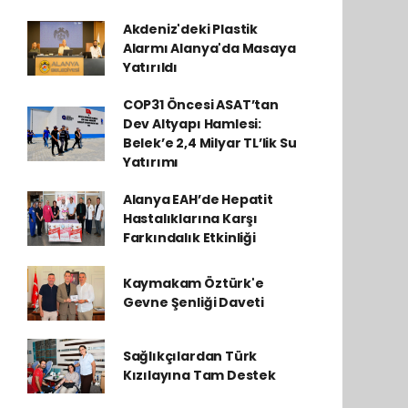
Akdeniz'deki Plastik
Alarmı Alanya'da Masaya
Yatırıldı
COP31 Öncesi ASAT’tan
Dev Altyapı Hamlesi:
Belek’e 2,4 Milyar TL’lik Su
Yatırımı
Alanya EAH’de Hepatit
Hastalıklarına Karşı
Farkındalık Etkinliği
Kaymakam Öztürk'e
Gevne Şenliği Daveti
Sağlıkçılardan Türk
Kızılayına Tam Destek