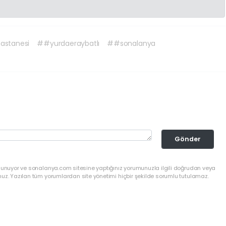
astanesi
##yurdaeraybatlı
##sonalanya
Gönder
ulunuyor ve sonalanya.com sitesine yaptığınız yorumunuzla ilgili doğrudan veya
nuz. Yazılan tüm yorumlardan site yönetimi hiçbir şekilde sorumlu tutulamaz.