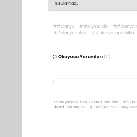
tutulamaz...
##alanya
##ölümbildiri
##alanyah
##alanyahaber
##alanyasondakika
Okuyucu Yorumları
(0)
Yorum yazarak Topluluk Kuralları’nı kabul etmiş b
dolaylı tüm sorumluluğu tek başınıza üstleniyorsu