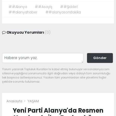
##Alanya
##Asayiş
##Şiddet
##alanyahaber
##alanyasondakika
Okuyucu Yorumları
(0)
Gönder
Yorum yazarak Topluluk Kuralları’nı kabul etmiş bulunuyor ve sonalanya.com
sitesine yaptığınız yorumunuzla ilgili doğrudan veya dolaylı tüm sorumluluğu
tek başınıza üstleniyorsunuz. Yazılan tüm yorumlardan site yönetimi hiçbir
şekilde sorumlu tutulamaz.
Anasayfa
YAŞAM
Yeni Parti Alanya'da Resmen