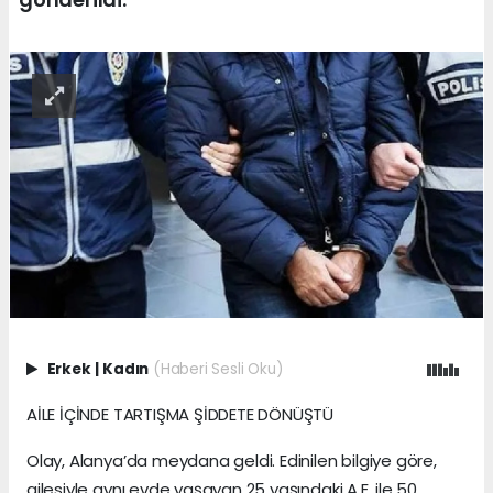
Erkek
|
Kadın
(Haberi Sesli Oku)
AİLE İÇİNDE TARTIŞMA ŞİDDETE DÖNÜŞTÜ
Olay, Alanya’da meydana geldi. Edinilen bilgiye göre,
ailesiyle aynı evde yaşayan 25 yaşındaki A.E. ile 50