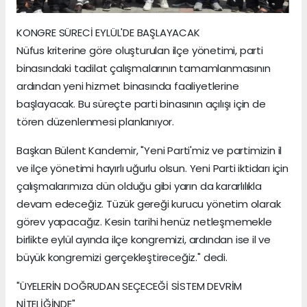
KONGRE SÜRECİ EYLÜL'DE BAŞLAYACAK
Nüfus kriterine göre oluşturulan ilçe yönetimi, parti
binasındaki tadilat çalışmalarının tamamlanmasının
ardından yeni hizmet binasında faaliyetlerine
başlayacak. Bu süreçte parti binasının açılışı için de
tören düzenlenmesi planlanıyor.
Başkan Bülent Kandemir, "Yeni Parti'miz ve partimizin il
ve ilçe yönetimi hayırlı uğurlu olsun. Yeni Parti iktidarı için
çalışmalarımıza dün olduğu gibi yarın da kararlılıkla
devam edeceğiz. Tüzük gereği kurucu yönetim olarak
görev yapacağız. Kesin tarihi henüz netleşmemekle
birlikte eylül ayında ilçe kongremizi, ardından ise il ve
büyük kongremizi gerçekleştireceğiz." dedi.
"ÜYELERİN DOĞRUDAN SEÇECEĞİ SİSTEM DEVRİM
NİTELİĞİNDE"