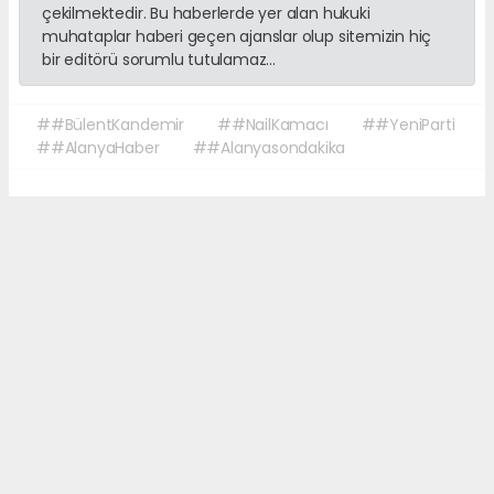
çekilmektedir. Bu haberlerde yer alan hukuki
muhataplar haberi geçen ajanslar olup sitemizin hiç
bir editörü sorumlu tutulamaz...
##BülentKandemir
##NailKamacı
##YeniParti
##AlanyaHaber
##Alanyasondakika
Okuyucu Yorumları
(0)
Gönder
Yorum yazarak Topluluk Kuralları’nı kabul etmiş bulunuyor ve sonalanya.com
sitesine yaptığınız yorumunuzla ilgili doğrudan veya dolaylı tüm sorumluluğu
tek başınıza üstleniyorsunuz. Yazılan tüm yorumlardan site yönetimi hiçbir
şekilde sorumlu tutulamaz.