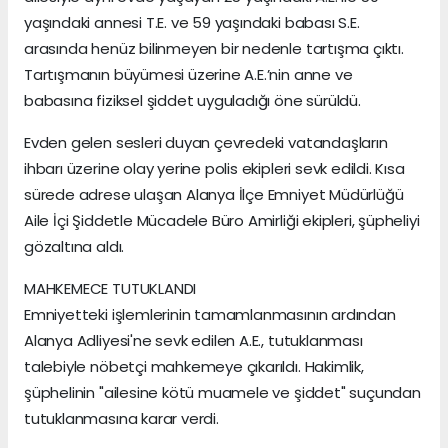
yaşındaki annesi T.E. ve 59 yaşındaki babası S.E.
arasında henüz bilinmeyen bir nedenle tartışma çıktı.
Tartışmanın büyümesi üzerine A.E.’nin anne ve
babasına fiziksel şiddet uyguladığı öne sürüldü.
Evden gelen sesleri duyan çevredeki vatandaşların
ihbarı üzerine olay yerine polis ekipleri sevk edildi. Kısa
sürede adrese ulaşan Alanya İlçe Emniyet Müdürlüğü
Aile İçi Şiddetle Mücadele Büro Amirliği ekipleri, şüpheliyi
gözaltına aldı.
MAHKEMECE TUTUKLANDI
Emniyetteki işlemlerinin tamamlanmasının ardından
Alanya Adliyesi'ne sevk edilen A.E., tutuklanması
talebiyle nöbetçi mahkemeye çıkarıldı. Hakimlik,
şüphelinin "ailesine kötü muamele ve şiddet" suçundan
tutuklanmasına karar verdi.