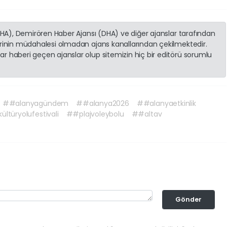
(İHA), Demirören Haber Ajansı (DHA) ve diğer ajanslar tarafından
erinin müdahalesi olmadan ajans kanallarından çekilmektedir.
r haberi geçen ajanslar olup sitemizin hiç bir editörü sorumlu
##alanyagündem
##alanya2026
##alanyaetkinlik
ltüryolufestivali
##plajvoleybolu
##altav
Gönder