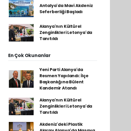
Antalya'da Mavi Akdeniz
Seferberliği Başladı
Alanya'nın Kültürel
Zenginlikleri Letonya'da
Tanıtıldı
En Çok Okunanlar
Yeni Parti Alanya'da
Resmen Yapılandı: İlçe
Başkanlığına Bülent
Kandemir Atandı
Alanya'nın Kültürel
Zenginlikleri Letonya'da
Tanıtıldı
Akdeniz'deki Plastik
Alarmı Alanya'da Masaya