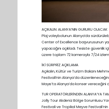
AÇIKALIN: ALANYA’NIN GURURU OLACAK
Plaj voleybolunun Alanya’da sürdürülebil
Center of Excellence başvurusunun yapıl
yapacağını açıkladı. Tesiste güvenlik i
üzere toplam 72 kamerayla 7/24 izleme
İKİ SÜRPRİZ AÇIKLAMA
Açıkalın, Kültür ve Turizm Bakanı Mehm
Festivali’nin Alanya’da düzenleneceğin
Mayıs’ta Alanya’da konser vereceğini 
TUR OPERATÖRLERİNDEN ALANYA’YA TA
Jolly Tour Akdeniz Bölge Sorumlusu Yav
Festivali ve Tropikal Meyve Festivali’nin