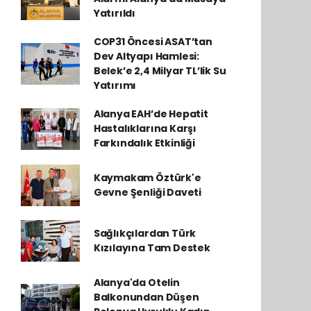
Yatırıldı
COP31 Öncesi ASAT’tan
Dev Altyapı Hamlesi:
Belek’e 2,4 Milyar TL’lik Su
Yatırımı
Alanya EAH’de Hepatit
Hastalıklarına Karşı
Farkındalık Etkinliği
Kaymakam Öztürk'e
Gevne Şenliği Daveti
Sağlıkçılardan Türk
Kızılayına Tam Destek
Alanya'da Otelin
Balkonundan Düşen