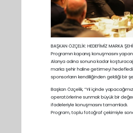
BAŞKAN ÖZÇELİK: HEDEFİMİZ MARKA ŞEH
Programın kapanış konuşmasını yapan B
Alanya adına sonuna kadar koşturacağız”
marka şehir haline getirmeyi hedefledikl
sponsorların kendiliğinden geldiği bir şeh
Başkan Özçelik, “Yıl içinde yapacağımız
operatörlerine sunmak büyük bir değerdi
ifadeleriyle konuşmasını tamamladı.
Program, toplu fotoğraf çekimiyle sona