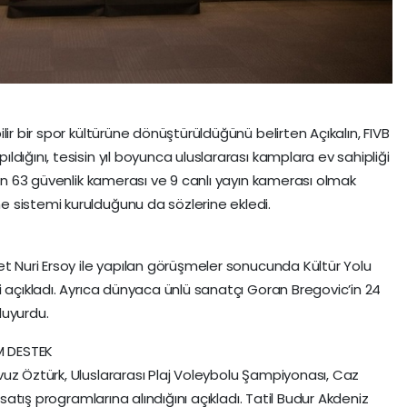
ir bir spor kültürüne dönüştürüldüğünü belirten Açıkalın, FIVB
dığını, tesisin yıl boyunca uluslararası kamplara ev sahipliği
çin 63 güvenlik kamerası ve 9 canlı yayın kamerası olmak
 sistemi kurulduğunu da sözlerine ekledi.
et Nuri Ersoy ile yapılan görüşmeler sonucunda Kültür Yolu
i açıkladı. Ayrıca dünyaca ünlü sanatçı Goran Bregovic’in 24
duyurdu.
M DESTEK
uz Öztürk, Uluslararası Plaj Voleybolu Şampiyonası, Caz
 satış programlarına alındığını açıkladı. Tatil Budur Akdeniz