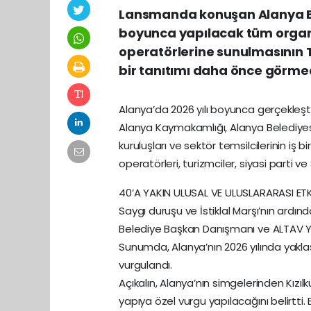
Lansmanda konuşan Alanya Be
boyunca yapılacak tüm organi
operatörlerine sunulmasının Tü
bir tanıtımı daha önce görme
Alanya’da 2026 yılı boyunca gerçekleştiril
Alanya Kaymakamlığı, Alanya Belediyesi, A
kuruluşları ve sektör temsilcilerinin iş 
operatörleri, turizmciler, siyasi parti v
40’A YAKIN ULUSAL VE ULUSLARARASI ETK
Saygı duruşu ve İstiklal Marşı’nın ardı
Belediye Başkan Danışmanı ve ALTAV Y
Sunumda, Alanya’nın 2026 yılında yaklaş
vurgulandı.
Açıkalın, Alanya’nın simgelerinden Kızılku
yapıya özel vurgu yapılacağını belirtti. E