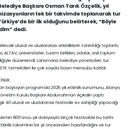
lediye Başkanı Osman Tarık Özçelik, yıl
zasyonların tek bir takvimde toplanarak tur
rkiye’de bir ilk olduğunu belirterek, “Böyle
dim” dedi.
ecek ulusal ve uluslararası etkinliklerin tanıtıldığı toplantı;
LTAV, üniversiteler, turizm birlikleri, odalar, sivil toplum
birliğiyle düzenlendi. Lansmana belediye yöneticileri, tur
e STK temsilcileri ile çok sayıda basın mensubu katıldı.
İNLİK
ndan başlayan programda 2026 yılı etkinlik sunumunu, Alanya
önetim Kurulu Başkanı Abdurrahman Açıkalın yaptı.
ık 40 ulusal ve uluslararası festivale ev sahipliği yapacağı
le’nin 800’üncü yılı dolayısıyla birçok festivalde bu tarihi
tkinlik takviminin bir yıl öncesinden hazırlandığını ve tur