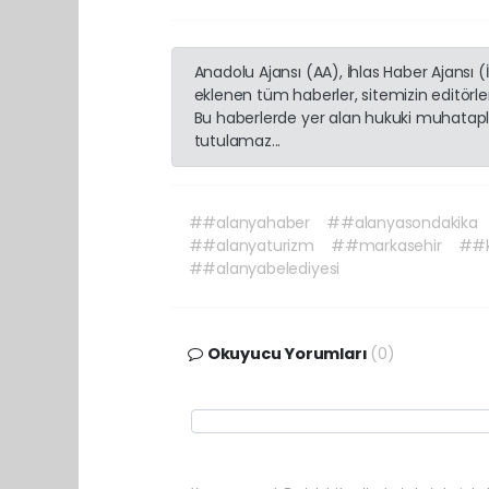
Anadolu Ajansı (AA), İhlas Haber Ajansı 
eklenen tüm haberler, sitemizin editörl
Bu haberlerde yer alan hukuki muhatapla
tutulamaz...
##alanyahaber
##alanyasondakika
##alanyaturizm
##markasehir
##kü
##alanyabelediyesi
Okuyucu Yorumları
(0)