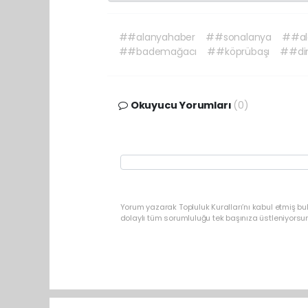
##alanyahaber
##sonalanya
##al
##bademağacı
##köprübaşı
##din
Okuyucu Yorumları
(0)
Yorum yazarak Topluluk Kuralları’nı kabul etmiş b
dolaylı tüm sorumluluğu tek başınıza üstleniyorsu