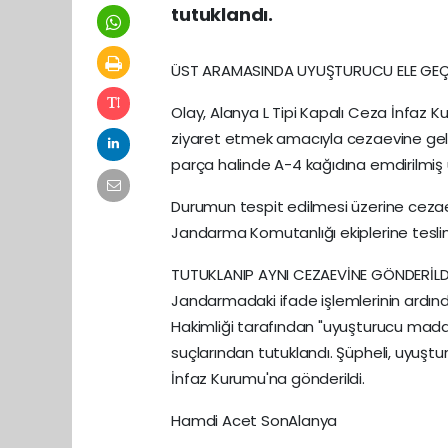
tutuklandı.
ÜST ARAMASINDA UYUŞTURUCU ELE GEÇİ
Olay, Alanya L Tipi Kapalı Ceza İnfaz Ku
ziyaret etmek amacıyla cezaevine gelen
parça halinde A-4 kağıdına emdirilmiş 
Durumun tespit edilmesi üzerine cezaevi
Jandarma Komutanlığı ekiplerine teslim
TUTUKLANIP AYNI CEZAEVİNE GÖNDERİLD
Jandarmadaki ifade işlemlerinin ardın
Hakimliği tarafından "uyuşturucu ma
suçlarından tutuklandı. Şüpheli, uyuşt
İnfaz Kurumu'na gönderildi.
Hamdi Acet SonAlanya