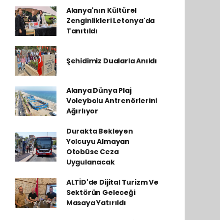
Alanya'nın Kültürel
Zenginlikleri Letonya'da
Tanıtıldı
Şehidimiz Dualarla Anıldı
Alanya Dünya Plaj
Voleybolu Antrenörlerini
Ağırlıyor
Durakta Bekleyen
Yolcuyu Almayan
Otobüse Ceza
Uygulanacak
ALTİD'de Dijital Turizm Ve
Sektörün Geleceği
Masaya Yatırıldı