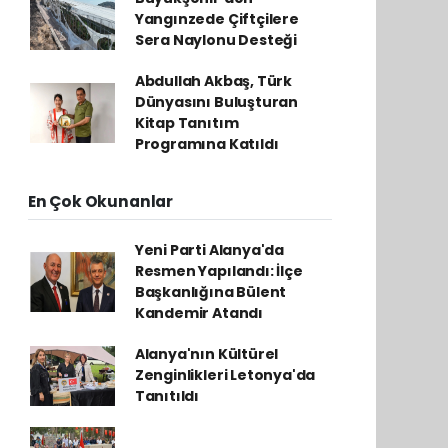
Yangınzede Çiftçilere
Sera Naylonu Desteği
Abdullah Akbaş, Türk
Dünyasını Buluşturan
Kitap Tanıtım
Programına Katıldı
En Çok Okunanlar
Yeni Parti Alanya'da
Resmen Yapılandı: İlçe
Başkanlığına Bülent
Kandemir Atandı
Alanya'nın Kültürel
Zenginlikleri Letonya'da
Tanıtıldı