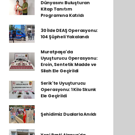
Dünyasını Buluşturan
Kitap Tanıtım
Programına Katıldı
30 İlde DEAŞ Operasyonu:
104 Şüpheli Yakalandı
Muratpaşa'da
Uyuşturucu Operasyonu:
Eroin, Sentetik Madde ve
Silah Ele Geçirildi
Serik'te Uyuşturucu
Operasyonu: 1 Kilo Skunk
Ele Geçirildi
Şehidimiz Dualarla Anıldı