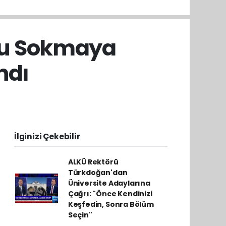
cu Sokmaya
ndı
İlginizi Çekebilir
ALKÜ Rektörü
Türkdoğan'dan
Üniversite Adaylarına
Çağrı: "Önce Kendinizi
Keşfedin, Sonra Bölüm
Seçin"