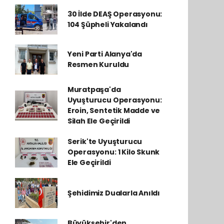
30 İlde DEAŞ Operasyonu:
104 Şüpheli Yakalandı
Yeni Parti Alanya'da
Resmen Kuruldu
Muratpaşa'da
Uyuşturucu Operasyonu:
Eroin, Sentetik Madde ve
Silah Ele Geçirildi
Serik'te Uyuşturucu
Operasyonu: 1 Kilo Skunk
Ele Geçirildi
Şehidimiz Dualarla Anıldı
Büyükşehir'den