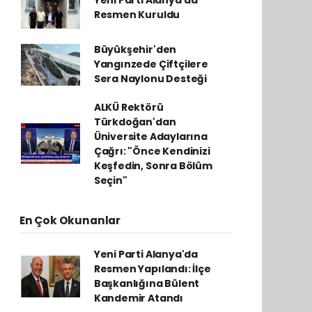
Yeni Parti Alanya'da
Resmen Kuruldu
Büyükşehir'den
Yangınzede Çiftçilere
Sera Naylonu Desteği
ALKÜ Rektörü
Türkdoğan'dan
Üniversite Adaylarına
Çağrı: "Önce Kendinizi
Keşfedin, Sonra Bölüm
Seçin"
En Çok Okunanlar
Yeni Parti Alanya'da
Resmen Yapılandı: İlçe
Başkanlığına Bülent
Kandemir Atandı