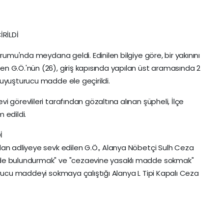
RİLDİ
rumu'nda meydana geldi. Edinilen bilgiye göre, bir yakınını
 G.Ö.'nün (26), giriş kapısında yapılan üst aramasında 2
uyuşturucu madde ele geçirildi.
 görevlileri tarafından gözaltına alınan şüpheli, İlçe
 edildi.
İ
dan adliyeye sevk edilen G.Ö., Alanya Nöbetçi Sulh Ceza
dde bulundurmak" ve "cezaevine yasaklı madde sokmak"
urucu maddeyi sokmaya çalıştığı Alanya L Tipi Kapalı Ceza