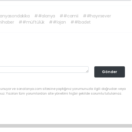
anyasondakika
##alanya
##camii
##hayırsever
ihaber
##müftülük
##lojan
##ibadet
Gönder
ulunuyor ve sonalanya.com sitesine yaptığınız yorumunuzla ilgili doğrudan veya
nuz. Yazılan tüm yorumlardan site yönetimi hiçbir şekilde sorumlu tutulamaz.