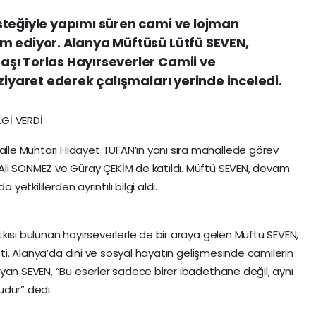
steğiyle yapımı süren cami ve lojman
m ediyor. Alanya Müftüsü Lütfü SEVEN,
şı Torlas Hayırseverler Camii ve
ziyaret ederek çalışmaları yerinde inceledi.
Gİ VERDİ
le Muhtarı Hidayet TUFAN’ın yanı sıra mahallede görev
li SÖNMEZ ve Güray ÇEKİM de katıldı. Müftü SEVEN, devam
yetkililerden ayrıntılı bilgi aldı.
kısı bulunan hayırseverlerle de bir araya gelen Müftü SEVEN,
etti. Alanya’da dini ve sosyal hayatın gelişmesinde camilerin
yan SEVEN, “Bu eserler sadece birer ibadethane değil, aynı
üdür” dedi.