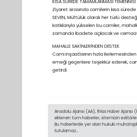
KISA SÜREDE TAMAMLANMASI TEMENNİSİ
Ziyaret sırasında camilerin kısa süre
SEVEN, Müftülük olarak her türlü desteği
katkılarıyla yükselen bu camiler, mahall
zamanda ibadete açılacak ve cemaatim
MAHALLE SAKİNLERİNDEN DESTEK
Cami inşaatlarının hızla ilerlemesinde
emeği geçenlere teşekkür ederek, camil
getirdi.
Anadolu Ajansı (AA), İhlas Haber Ajansı 
eklenen tüm haberler, sitemizin editörl
Bu haberlerde yer alan hukuki muhatapla
tutulamaz...