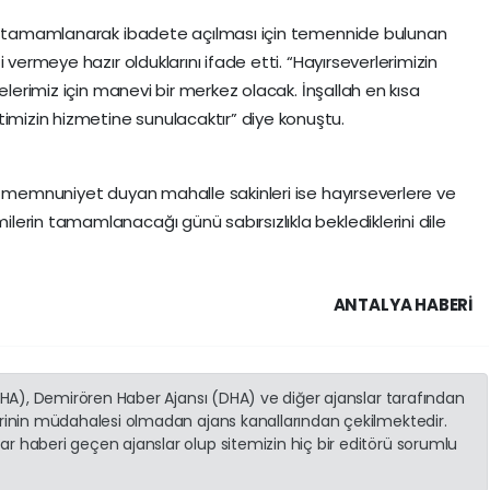
de tamamlanarak ibadete açılması için temennide bulunan
 vermeye hazır olduklarını ifade etti. “Hayırseverlerimizin
elerimiz için manevi bir merkez olacak. İnşallah en kısa
izin hizmetine sunulacaktır” diye konuştu.
n memnuniyet duyan mahalle sakinleri ise hayırseverlere ve
erin tamamlanacağı günü sabırsızlıkla beklediklerini dile
ANTALYA HABERİ
(İHA), Demirören Haber Ajansı (DHA) ve diğer ajanslar tarafından
erinin müdahalesi olmadan ajans kanallarından çekilmektedir.
r haberi geçen ajanslar olup sitemizin hiç bir editörü sorumlu