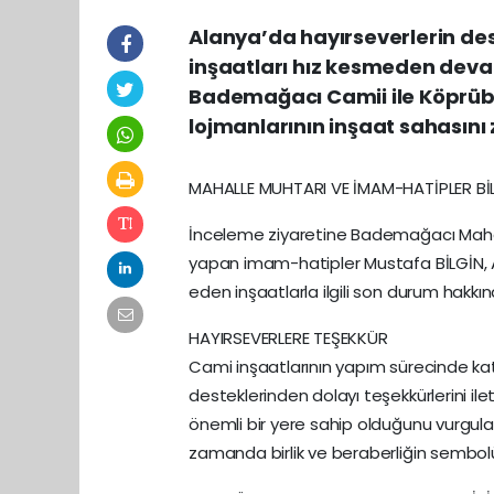
Alanya’da hayırseverlerin de
inşaatları hız kesmeden deva
Bademağacı Camii ile Köprüba
lojmanlarının inşaat sahasını 
MAHALLE MUHTARI VE İMAM-HATİPLER BİL
İnceleme ziyaretine Bademağacı Mahal
yapan imam-hatipler Mustafa BİLGİN, A
eden inşaatlarla ilgili son durum hakkında 
HAYIRSEVERLERE TEŞEKKÜR
Cami inşaatlarının yapım sürecinde kat
desteklerinden dolayı teşekkürlerini il
önemli bir yere sahip olduğunu vurgula
zamanda birlik ve beraberliğin sembol