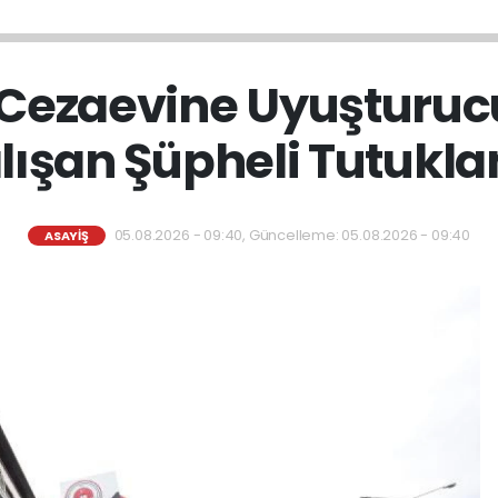
 Cezaevine Uyuşturu
lışan Şüpheli Tutukla
05.08.2026 - 09:40, Güncelleme: 05.08.2026 - 09:40
ASAYİŞ