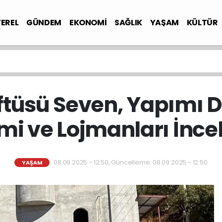
YEREL
GÜNDEM
EKONOMİ
SAĞLIK
YAŞAM
KÜLTÜR
ftüsü Seven, Yapımı 
i ve Lojmanları İnce
08.09.2025 - 12:50, Güncelleme: 08.09.2025 - 12:50
YAŞAM