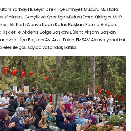
anı Yarbay Hüseyin Direk, İlçe Emniyet Müdürü Mustafa
Yusuf Yılmaz, Gençlik ve Spor İlçe Müdürü Emre Kıldırgıcı, MHP
leri, AK Parti Alanya Kadın Kolları Başkanı Fatma Anılgan,
İlişkiler ile Akdeniz Bölge Başkanı Bülent Akşam, Başkan
navgat İlçe Başkanı Av. Arzu Talan, EMŞAV Alanya yönetimi,
leleri ile çok sayıda vatandaş katıldı.