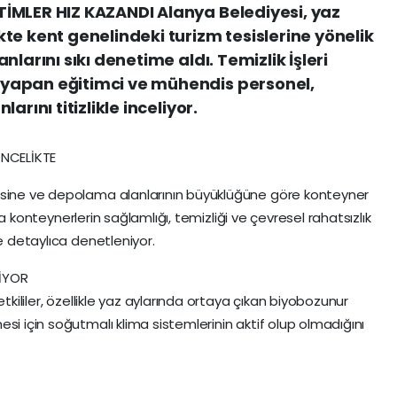
İMLER HIZ KAZANDI Alanya Belediyesi, yaz
te kent genelindeki turizm tesislerine yönelik
larını sıkı denetime aldı. Temizlik İşleri
yapan eğitimci ve mühendis personel,
rını titizlikle inceliyor.
ÖNCELİKTE
esine ve depolama alanlarının büyüklüğüne göre konteyner
rıca konteynerlerin sağlamlığı, temizliği ve çevresel rahatsızlık
de detaylıca denetleniyor.
İYOR
etkililer, özellikle yaz aylarında ortaya çıkan biyobozunur
si için soğutmalı klima sistemlerinin aktif olup olmadığını