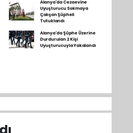
Alanya'da Cezaevine
Uyuşturucu Sokmaya
Çalışan Şüpheli
Tutuklandı
Alanya'da Şüphe Üzerine
Durdurulan 2 Kişi
Uyuşturucuyla Yakalandı
dı