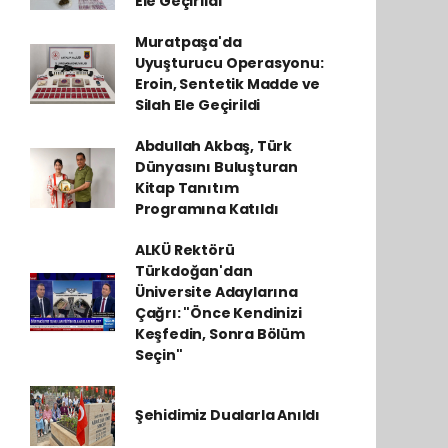
Ele Geçirildi
Muratpaşa'da
Uyuşturucu Operasyonu:
Eroin, Sentetik Madde ve
Silah Ele Geçirildi
Abdullah Akbaş, Türk
Dünyasını Buluşturan
Kitap Tanıtım
Programına Katıldı
ALKÜ Rektörü
Türkdoğan'dan
Üniversite Adaylarına
Çağrı: "Önce Kendinizi
Keşfedin, Sonra Bölüm
Seçin"
Şehidimiz Dualarla Anıldı