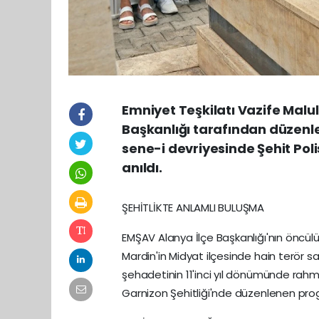
Emniyet Teşkilatı Vazife Malul
Başkanlığı tarafından düzenl
sene-i devriyesinde Şehit Po
anıldı.
ŞEHİTLİKTE ANLAMLI BULUŞMA
EMŞAV Alanya İlçe Başkanlığı'nın öncül
Mardin'in Midyat ilçesinde hain terör s
şehadetinin 11'inci yıl dönümünde rah
Garnizon Şehitliği'nde düzenlenen pr