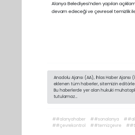
Alanya Belediyesi’nden yapılan açıkla
devam edeceği ve çevresel temizlik ile
Anadolu Ajansı (AA), İhlas Haber Ajansı 
eklenen tüm haberler, sitemizin editörl
Bu haberlerde yer alan hukuki muhatapla
tutulamaz...
##alanyahaber
##sonalanya
##al
##çevrekontrol
##temizçevre
##t