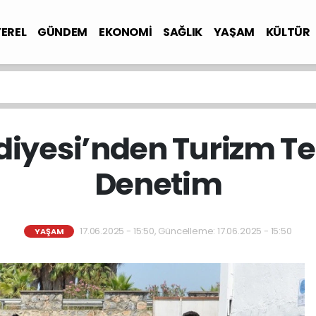
YEREL
GÜNDEM
EKONOMİ
SAĞLIK
YAŞAM
KÜLTÜR
iyesi’nden Turizm Tes
Denetim
17.06.2025 - 15:50, Güncelleme: 17.06.2025 - 15:50
YAŞAM