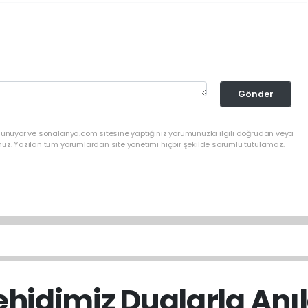
Gönder
ulunuyor ve sonalanya.com sitesine yaptığınız yorumunuzla ilgili doğrudan veya
nuz. Yazılan tüm yorumlardan site yönetimi hiçbir şekilde sorumlu tutulamaz.
ehidimiz Dualarla Anıl