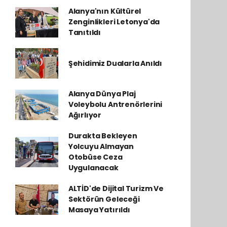
Alanya'nın Kültürel
Zenginlikleri Letonya'da
Tanıtıldı
Şehidimiz Dualarla Anıldı
Alanya Dünya Plaj
Voleybolu Antrenörlerini
Ağırlıyor
Durakta Bekleyen
Yolcuyu Almayan
Otobüse Ceza
Uygulanacak
ALTİD'de Dijital Turizm Ve
Sektörün Geleceği
Masaya Yatırıldı