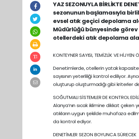
YAZ SEZONUYLA BİRLİKTE DENET
sezonunun başlamasıyla birlik
evsel atık geçici depolama alan
Müdürlüğü bünyesinde görev 
otellerdeki atık depolama alanla
KONTEYNER SAYISI, TEMİZLİK VE HİJYEN 
Denetimlerde, otellerin yatak kapasit
sayısının yeterliliği kontrol ediliyor. Ay
oluşturup oluşturmadığı gibi kriterler 
SOĞUTMALI SİSTEMLER DE KONTROL EDİL
Alanya’nın sıcak iklimine dikkat çeken y
atıkların uygun şekilde muhafaza edilme
da kontrol ediyor.
DENETİMLER SEZON BOYUNCA SÜRECEK