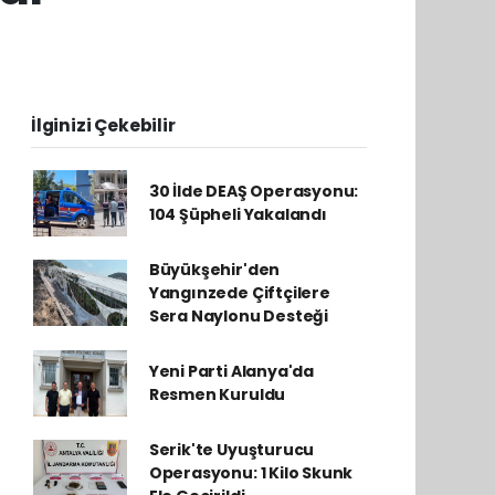
İlginizi Çekebilir
30 İlde DEAŞ Operasyonu:
104 Şüpheli Yakalandı
Büyükşehir'den
Yangınzede Çiftçilere
Sera Naylonu Desteği
Yeni Parti Alanya'da
Resmen Kuruldu
Serik'te Uyuşturucu
Operasyonu: 1 Kilo Skunk