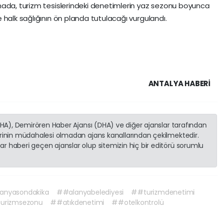
mada, turizm tesislerindeki denetimlerin yaz sezonu boyunca
 halk sağlığının ön planda tutulacağı vurgulandı.
ANTALYA HABERİ
(İHA), Demirören Haber Ajansı (DHA) ve diğer ajanslar tarafından
erinin müdahalesi olmadan ajans kanallarından çekilmektedir.
r haberi geçen ajanslar olup sitemizin hiç bir editörü sorumlu
anyasondakika
##alanyabelediyesi
##turizmdenetimi
urizmsezonu
##atıkdenetimi
##otelkontrolü