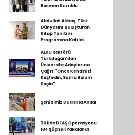
Resmen Kuruldu
Abdullah Akbaş, Türk
Dünyasını Buluşturan
Kitap Tanıtım
Programına Katıldı
ALKÜ Rektörü
Türkdoğan'dan
Üniversite Adaylarına
Çağrı: "Önce Kendinizi
Keşfedin, Sonra Bölüm
Seçin"
Şehidimiz Dualarla Anıldı
30 İlde DEAŞ Operasyonu:
104 Şüpheli Yakalandı