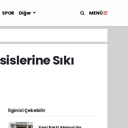
MENÜ
SPOR
Diğer
islerine Sıkı
İlginizi Çekebilir
Yeni Parti Alanya'da