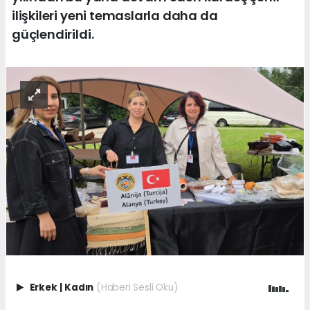
ilişkileri yeni temaslarla daha da
güçlendirildi.
Erkek
|
Kadın
(Haberi Sesli Oku)