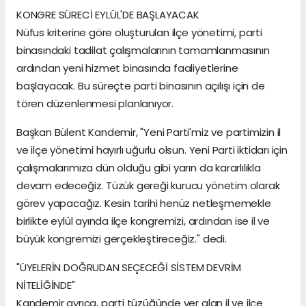
KONGRE SÜRECİ EYLÜL'DE BAŞLAYACAK
Nüfus kriterine göre oluşturulan ilçe yönetimi, parti
binasındaki tadilat çalışmalarının tamamlanmasının
ardından yeni hizmet binasında faaliyetlerine
başlayacak. Bu süreçte parti binasının açılışı için de
tören düzenlenmesi planlanıyor.
Başkan Bülent Kandemir, "Yeni Parti'miz ve partimizin il
ve ilçe yönetimi hayırlı uğurlu olsun. Yeni Parti iktidarı için
çalışmalarımıza dün olduğu gibi yarın da kararlılıkla
devam edeceğiz. Tüzük gereği kurucu yönetim olarak
görev yapacağız. Kesin tarihi henüz netleşmemekle
birlikte eylül ayında ilçe kongremizi, ardından ise il ve
büyük kongremizi gerçekleştireceğiz." dedi.
"ÜYELERİN DOĞRUDAN SEÇECEĞİ SİSTEM DEVRİM
NİTELİĞİNDE"
Kandemir ayrıca, parti tüzüğünde yer alan il ve ilçe