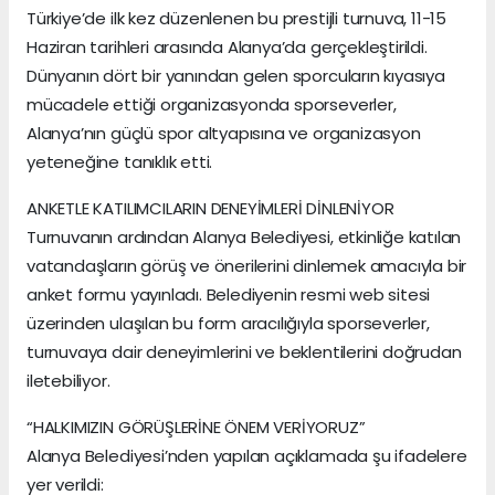
Türkiye’de ilk kez düzenlenen bu prestijli turnuva, 11-15
Haziran tarihleri arasında Alanya’da gerçekleştirildi.
Dünyanın dört bir yanından gelen sporcuların kıyasıya
mücadele ettiği organizasyonda sporseverler,
Alanya’nın güçlü spor altyapısına ve organizasyon
yeteneğine tanıklık etti.
ANKETLE KATILIMCILARIN DENEYİMLERİ DİNLENİYOR
Turnuvanın ardından Alanya Belediyesi, etkinliğe katılan
vatandaşların görüş ve önerilerini dinlemek amacıyla bir
anket formu yayınladı. Belediyenin resmi web sitesi
üzerinden ulaşılan bu form aracılığıyla sporseverler,
turnuvaya dair deneyimlerini ve beklentilerini doğrudan
iletebiliyor.
“HALKIMIZIN GÖRÜŞLERİNE ÖNEM VERİYORUZ”
Alanya Belediyesi’nden yapılan açıklamada şu ifadelere
yer verildi: