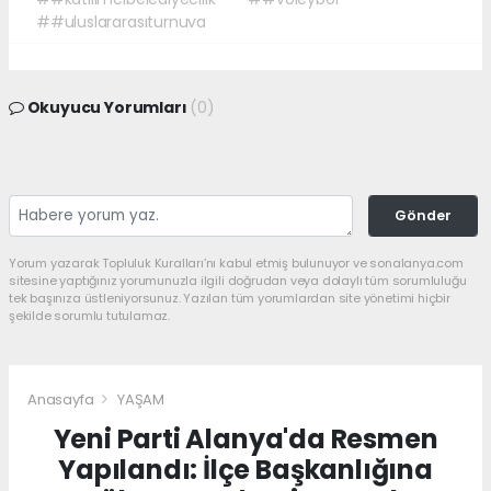
##uluslararasıturnuva
Okuyucu Yorumları
(0)
Gönder
Yorum yazarak Topluluk Kuralları’nı kabul etmiş bulunuyor ve sonalanya.com
sitesine yaptığınız yorumunuzla ilgili doğrudan veya dolaylı tüm sorumluluğu
tek başınıza üstleniyorsunuz. Yazılan tüm yorumlardan site yönetimi hiçbir
şekilde sorumlu tutulamaz.
Anasayfa
YAŞAM
Yeni Parti Alanya'da Resmen
Yapılandı: İlçe Başkanlığına