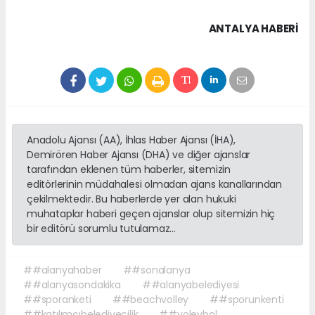
ANTALYA HABERİ
Anadolu Ajansı (AA), İhlas Haber Ajansı (İHA),
Demirören Haber Ajansı (DHA) ve diğer ajanslar
tarafından eklenen tüm haberler, sitemizin
editörlerinin müdahalesi olmadan ajans kanallarından
çekilmektedir. Bu haberlerde yer alan hukuki
muhataplar haberi geçen ajanslar olup sitemizin hiç
bir editörü sorumlu tutulamaz...
##alanyahaber
##sonalanya
##alanyasondakika
##alanyabelediyesi
##sporanketi
##beachvolley
##sporunkenti
##katılımcıbelediyecilik
##voleybol