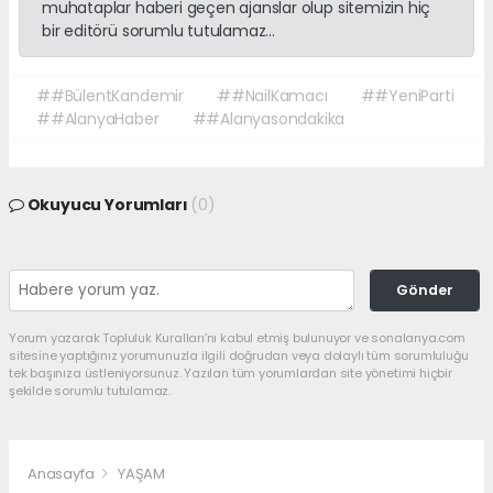
muhataplar haberi geçen ajanslar olup sitemizin hiç
bir editörü sorumlu tutulamaz...
##BülentKandemir
##NailKamacı
##YeniParti
##AlanyaHaber
##Alanyasondakika
Okuyucu Yorumları
(0)
Gönder
Yorum yazarak Topluluk Kuralları’nı kabul etmiş bulunuyor ve sonalanya.com
sitesine yaptığınız yorumunuzla ilgili doğrudan veya dolaylı tüm sorumluluğu
tek başınıza üstleniyorsunuz. Yazılan tüm yorumlardan site yönetimi hiçbir
şekilde sorumlu tutulamaz.
Anasayfa
YAŞAM