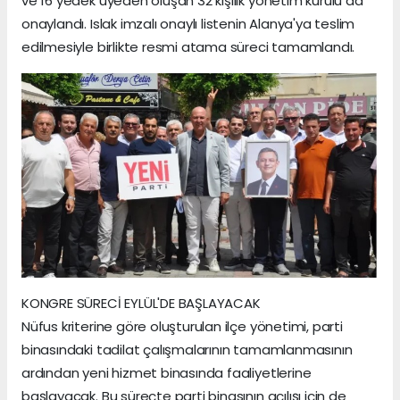
ve 16 yedek üyeden oluşan 32 kişilik yönetim kurulu da
onaylandı. Islak imzalı onaylı listenin Alanya'ya teslim
edilmesiyle birlikte resmi atama süreci tamamlandı.
KONGRE SÜRECİ EYLÜL'DE BAŞLAYACAK
Nüfus kriterine göre oluşturulan ilçe yönetimi, parti
binasındaki tadilat çalışmalarının tamamlanmasının
ardından yeni hizmet binasında faaliyetlerine
başlayacak. Bu süreçte parti binasının açılışı için de