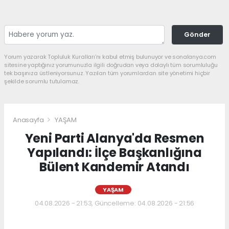
Gönder
Yorum yazarak Topluluk Kuralları’nı kabul etmiş bulunuyor ve sonalanya.com
sitesine yaptığınız yorumunuzla ilgili doğrudan veya dolaylı tüm sorumluluğu
tek başınıza üstleniyorsunuz. Yazılan tüm yorumlardan site yönetimi hiçbir
şekilde sorumlu tutulamaz.
Anasayfa
YAŞAM
Yeni Parti Alanya'da Resmen
Yapılandı: İlçe Başkanlığına
Bülent Kandemir Atandı
YAŞAM
04.08.2026 - 21:53, Güncelleme: 04.08.2026 - 21:56