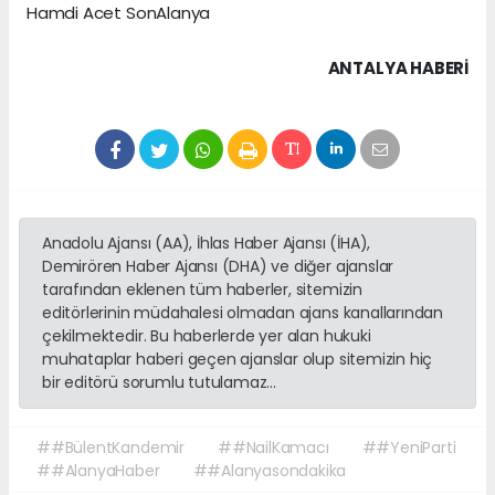
Hamdi Acet SonAlanya
ANTALYA HABERİ
Anadolu Ajansı (AA), İhlas Haber Ajansı (İHA),
Demirören Haber Ajansı (DHA) ve diğer ajanslar
tarafından eklenen tüm haberler, sitemizin
editörlerinin müdahalesi olmadan ajans kanallarından
çekilmektedir. Bu haberlerde yer alan hukuki
muhataplar haberi geçen ajanslar olup sitemizin hiç
bir editörü sorumlu tutulamaz...
##BülentKandemir
##NailKamacı
##YeniParti
##AlanyaHaber
##Alanyasondakika