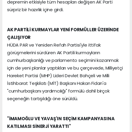
depremin etkisiyle tüm hesapları değişen AK Parti
sürpriz bir hazırlık içine girdi.
AK PARTİLİ KURMAYLAR YENİ FORMÜLLER ÜZERİNDE
ÇALIŞIYOR
HÜDA PAR ve Yeniden Refah Partisi'yle ittifak
görüşmelerini sürdüren AK Partili kurmayların
cumhurbaşkanlığı ve parlamento seçimini kazanmak
için de yeni planlar yaptıkları ve bu çerçevede, Milliyetçi
Hareket Partisi (MHP) Lideri Devlet Bahçeli ve Milli
İstihbarat Teşkilatı (MİT) Başkanı Hakan Fidan'a
"cumhurbaşkanı yardımcılığı" formülü dahil birçok
seçeneğin tartışıldığı öne sürüldü.
"İMAMOĞLU VE YAVAŞ'IN SEÇİM KAMPANYASINA
KATILMASI SİNERJİ YARATTI"