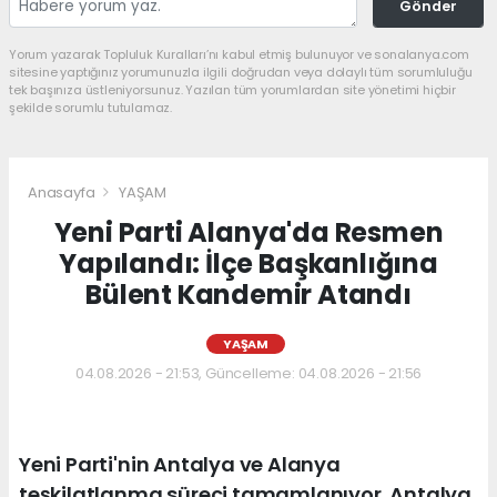
Gönder
Yorum yazarak Topluluk Kuralları’nı kabul etmiş bulunuyor ve sonalanya.com
sitesine yaptığınız yorumunuzla ilgili doğrudan veya dolaylı tüm sorumluluğu
tek başınıza üstleniyorsunuz. Yazılan tüm yorumlardan site yönetimi hiçbir
şekilde sorumlu tutulamaz.
Anasayfa
YAŞAM
Yeni Parti Alanya'da Resmen
Yapılandı: İlçe Başkanlığına
Bülent Kandemir Atandı
YAŞAM
04.08.2026 - 21:53, Güncelleme: 04.08.2026 - 21:56
Yeni Parti'nin Antalya ve Alanya
teşkilatlanma süreci tamamlanıyor. Antalya