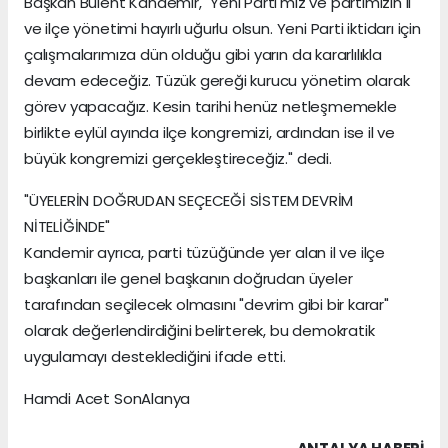
Başkan Bülent Kandemir, "Yeni Parti'miz ve partimizin il
ve ilçe yönetimi hayırlı uğurlu olsun. Yeni Parti iktidarı için
çalışmalarımıza dün olduğu gibi yarın da kararlılıkla
devam edeceğiz. Tüzük gereği kurucu yönetim olarak
görev yapacağız. Kesin tarihi henüz netleşmemekle
birlikte eylül ayında ilçe kongremizi, ardından ise il ve
büyük kongremizi gerçekleştireceğiz." dedi.
"ÜYELERİN DOĞRUDAN SEÇECEĞİ SİSTEM DEVRİM
NİTELİĞİNDE"
Kandemir ayrıca, parti tüzüğünde yer alan il ve ilçe
başkanları ile genel başkanın doğrudan üyeler
tarafından seçilecek olmasını "devrim gibi bir karar"
olarak değerlendirdiğini belirterek, bu demokratik
uygulamayı desteklediğini ifade etti.
Hamdi Acet SonAlanya