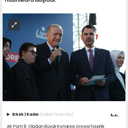
Erkek
|
Kadın
(Haberi Sesli Oku)
AK Parti 8. Olağan Büyük Kongresi öncesi hazırlık