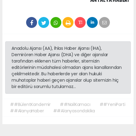
ANTALYA HABERİ
Anadolu Ajansı (AA), İhlas Haber Ajansı (İHA),
Demirören Haber Ajansı (DHA) ve diğer ajanslar
tarafından eklenen tüm haberler, sitemizin
editörlerinin müdahalesi olmadan ajans kanallarından
çekilmektedir. Bu haberlerde yer alan hukuki
muhataplar haberi geçen ajanslar olup sitemizin hiç
bir editörü sorumlu tutulamaz...
##BülentKandemir
##NailKamacı
##YeniParti
##AlanyaHaber
##Alanyasondakika
Okuyucu Yorumları
(0)