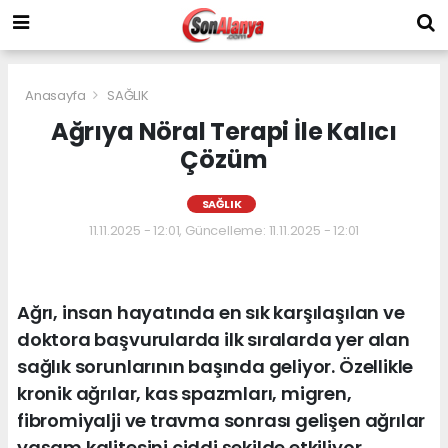
Anasayfa
SAĞLIK
Ağrıya Nöral Terapi İle Kalıcı
Çözüm
SAĞLIK
11.11.2025 - 12:01, Güncelleme: 11.11.2025 - 12:01
Ağrı, insan hayatında en sık karşılaşılan ve
doktora başvurularda ilk sıralarda yer alan
sağlık sorunlarının başında geliyor. Özellikle
kronik ağrılar, kas spazmları, migren,
fibromiyalji ve travma sonrası gelişen ağrılar
yaşam kalitesini ciddi şekilde etkiliyor.