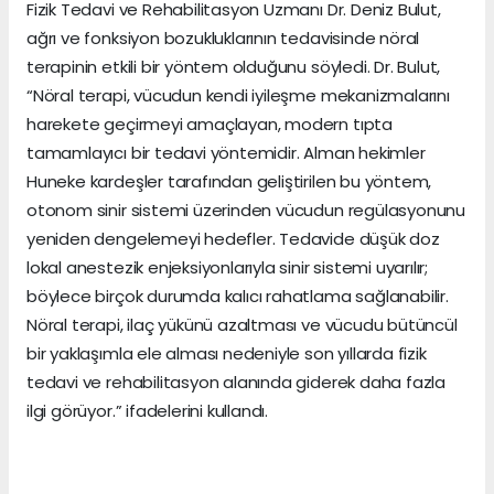
Fizik Tedavi ve Rehabilitasyon Uzmanı Dr. Deniz Bulut,
ağrı ve fonksiyon bozukluklarının tedavisinde nöral
terapinin etkili bir yöntem olduğunu söyledi. Dr. Bulut,
“Nöral terapi, vücudun kendi iyileşme mekanizmalarını
harekete geçirmeyi amaçlayan, modern tıpta
tamamlayıcı bir tedavi yöntemidir. Alman hekimler
Huneke kardeşler tarafından geliştirilen bu yöntem,
otonom sinir sistemi üzerinden vücudun regülasyonunu
yeniden dengelemeyi hedefler. Tedavide düşük doz
lokal anestezik enjeksiyonlarıyla sinir sistemi uyarılır;
böylece birçok durumda kalıcı rahatlama sağlanabilir.
Nöral terapi, ilaç yükünü azaltması ve vücudu bütüncül
bir yaklaşımla ele alması nedeniyle son yıllarda fizik
tedavi ve rehabilitasyon alanında giderek daha fazla
ilgi görüyor.” ifadelerini kullandı.