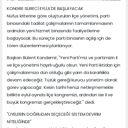
KONGRE SÜRECİ EYLÜL'DE BAŞLAYACAK
Nüfus kriterine göre oluşturulan ilçe yönetimi, parti
binasındaki tadilat çalışmalarının tamamlanmasının
ardından yeni hizmet binasında faaliyetlerine
başlayacak. Bu süreçte parti binasının açılışı için de
tören düzenlenmesi planlanıyor.
Başkan Bülent Kandemir, "Yeni Parti'miz ve partimizin il
ve ilçe yönetimi hayırlı uğurlu olsun. Yeni Parti iktidarı için
çalışmalarımıza dün olduğu gibi yarın da kararlılıkla
devam edeceğiz. Tüzük gereği kurucu yönetim olarak
görev yapacağız. Kesin tarihi henüz netleşmemekle
birlikte eylül ayında ilçe kongremizi, ardından ise il ve
büyük kongremizi gerçekleştireceğiz." dedi.
"ÜYELERİN DOĞRUDAN SEÇECEĞİ SİSTEM DEVRİM
NİTELİĞİNDE"