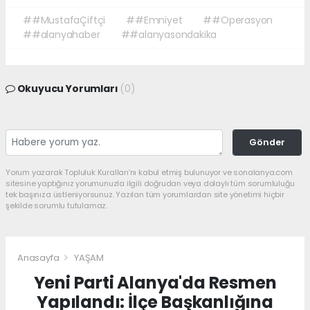
##MustafaÇiftçi
##Emniyet
##Operasyon
##alanyahaber
##alanyasondakika
Okuyucu Yorumları
(0)
Gönder
Yorum yazarak Topluluk Kuralları’nı kabul etmiş bulunuyor ve sonalanya.com
sitesine yaptığınız yorumunuzla ilgili doğrudan veya dolaylı tüm sorumluluğu
tek başınıza üstleniyorsunuz. Yazılan tüm yorumlardan site yönetimi hiçbir
şekilde sorumlu tutulamaz.
Anasayfa
YAŞAM
Yeni Parti Alanya'da Resmen
Yapılandı: İlçe Başkanlığına