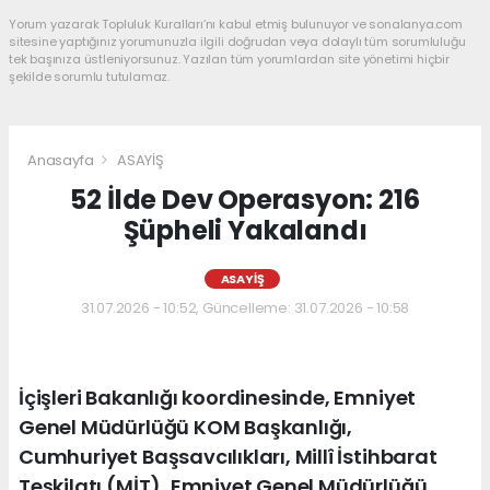
Yorum yazarak Topluluk Kuralları’nı kabul etmiş bulunuyor ve sonalanya.com
sitesine yaptığınız yorumunuzla ilgili doğrudan veya dolaylı tüm sorumluluğu
tek başınıza üstleniyorsunuz. Yazılan tüm yorumlardan site yönetimi hiçbir
şekilde sorumlu tutulamaz.
Anasayfa
ASAYİŞ
52 İlde Dev Operasyon: 216
Şüpheli Yakalandı
ASAYİŞ
31.07.2026 - 10:52, Güncelleme: 31.07.2026 - 10:58
İçişleri Bakanlığı koordinesinde, Emniyet
Genel Müdürlüğü KOM Başkanlığı,
Cumhuriyet Başsavcılıkları, Millî İstihbarat
Teşkilatı (MİT), Emniyet Genel Müdürlüğü