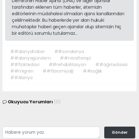
Demirören Haber Ajansı (DHA) ve diğer ajanslar
tarafından eklenen tüm haberler, sitemizin
editörlerinin müdahalesi olmadan ajans kanallarından
çekilmektedir. Bu haberlerde yer alan hukuki
muhataplar haberi geçen ajanslar olup sitemizin hiç
bir editörü sorumlu tutulamaz...
##alanyahaber
##sonalanya
##alanyagündem
##nöralterapi
##fiziktedavi
##rehabilitasyon
##ağrıtedavisi
##migren
##fibromiyalji
##sağlık
##Alanya
Okuyucu Yorumları
(0)
Gönder