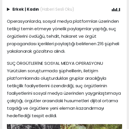
Erkek
|
Kadın
(Haberi Sesli Oku)
Operasyonlarda, sosyal medya platformları üzerinden
tetikçi temin etmeye yönelik paylaşımlar yaptığı, suç
örgütlerini övdüğü, tehdit, hakaret ve örgüt
propagandası içerikleri paylaştığı belirlenen 216 şüpheli
yakalanarak gözaltına alındı.
SUÇ ÖRGÜTLERİNE SOSYAL MEDYA OPERASYONU
Yürütülen soruşturmada şüphelilerin, iletişim
platformlarında oluşturdukları gruplar aracılığıyla
tetikçilik faaliyetlerini özendirdiği, suç örgütlerinin
faaliyetlerini sosyal medya üzerinden yaygınlaştırmaya
çalıştığı, örgütler arasındaki husumetleri dijital ortama
taşıdığı ve örgütlere yeni eleman kazandırmayı
hedeflediği tespit edildi.