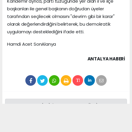
Kandemir ayrıca, parti tüzüğünde yer alan il ve ilçe
başkanları ile genel başkanın doğrudan üyeler
tarafından seçilecek olmasını "devrim gibi bir karar"
olarak değerlendirdiğini belirterek, bu demokratik
uygulamayı desteklediğini ifade etti.
Hamdi Acet SonAlanya
ANTALYA HABERİ
Anadolu Ajansı (AA), İhlas Haber Ajansı (İHA),
Demirören Haber Ajansı (DHA) ve diğer ajanslar
tarafından eklenen tüm haberler, sitemizin
editörlerinin müdahalesi olmadan ajans kanallarından
çekilmektedir. Bu haberlerde yer alan hukuki