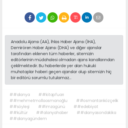
Anadolu Ajansı (AA), İhlas Haber Ajansı (İHA),
Demirören Haber Ajansı (DHA) ve diğer ajanslar
tarafından eklenen tüm haberler, sitemizin
editörlerinin müdahalesi olmadan ajans kanallarından
çekilmektedir. Bu haberlerde yer alan hukuki
muhataplar haberi geçen ajanslar olup sitemizin hiç
bir editörü sorumlu tutulamaz...
##alanya
##kitapfuarı
##mehmetmollaosmanoğlu
##osmantarıközçelik
##söyleşi
##imzagünü
##edebiyat
##kültür
##alanyahaber
##alanyasondakika
##alanyagündem