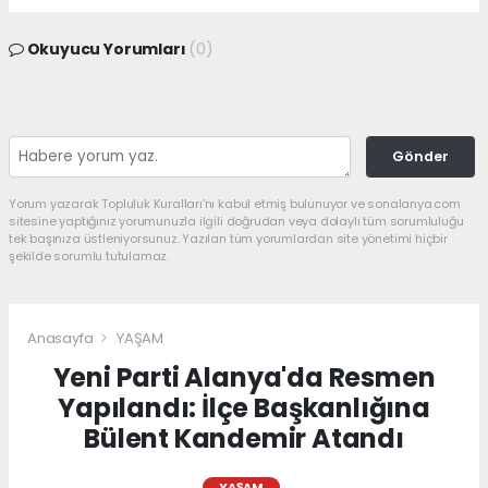
Okuyucu Yorumları
(0)
Gönder
Yorum yazarak Topluluk Kuralları’nı kabul etmiş bulunuyor ve sonalanya.com
sitesine yaptığınız yorumunuzla ilgili doğrudan veya dolaylı tüm sorumluluğu
tek başınıza üstleniyorsunuz. Yazılan tüm yorumlardan site yönetimi hiçbir
şekilde sorumlu tutulamaz.
Anasayfa
YAŞAM
Yeni Parti Alanya'da Resmen
Yapılandı: İlçe Başkanlığına
Bülent Kandemir Atandı
YAŞAM