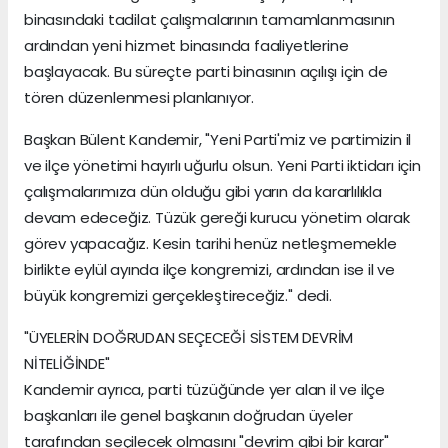
binasındaki tadilat çalışmalarının tamamlanmasının
ardından yeni hizmet binasında faaliyetlerine
başlayacak. Bu süreçte parti binasının açılışı için de
tören düzenlenmesi planlanıyor.
Başkan Bülent Kandemir, "Yeni Parti'miz ve partimizin il
ve ilçe yönetimi hayırlı uğurlu olsun. Yeni Parti iktidarı için
çalışmalarımıza dün olduğu gibi yarın da kararlılıkla
devam edeceğiz. Tüzük gereği kurucu yönetim olarak
görev yapacağız. Kesin tarihi henüz netleşmemekle
birlikte eylül ayında ilçe kongremizi, ardından ise il ve
büyük kongremizi gerçekleştireceğiz." dedi.
"ÜYELERİN DOĞRUDAN SEÇECEĞİ SİSTEM DEVRİM
NİTELİĞİNDE"
Kandemir ayrıca, parti tüzüğünde yer alan il ve ilçe
başkanları ile genel başkanın doğrudan üyeler
tarafından seçilecek olmasını "devrim gibi bir karar"