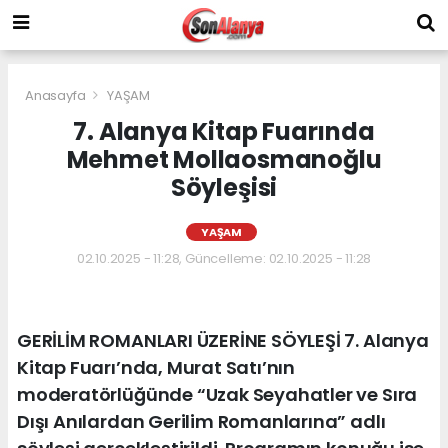
Anasayfa
YAŞAM
7. Alanya Kitap Fuarında
Mehmet Mollaosmanoğlu
Söyleşisi
YAŞAM
02.10.2025 - 11:28, Güncelleme: 02.10.2025 - 11:28
GERİLİM ROMANLARI ÜZERİNE SÖYLEŞİ 7. Alanya
Kitap Fuarı’nda, Murat Satı’nın
moderatörlüğünde “Uzak Seyahatler ve Sıra
Dışı Anılardan Gerilim Romanlarına” adlı