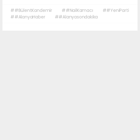
##BülentKandemir
##NailKamacı
##YeniParti
##AlanyaHaber
##Alanyasondakika
Okuyucu Yorumları
(0)
Gönder
Yorum yazarak Topluluk Kuralları’nı kabul etmiş bulunuyor ve sonalanya.com
sitesine yaptığınız yorumunuzla ilgili doğrudan veya dolaylı tüm sorumluluğu
tek başınıza üstleniyorsunuz. Yazılan tüm yorumlardan site yönetimi hiçbir
şekilde sorumlu tutulamaz.
haber paketi
haber scripti
haber yazılımı
Tüm hakları saklı tutulmaktadır.Copyright 2026©