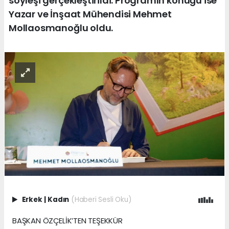
söyleşi gerçekleştirildi. Programın konuğu ise
Yazar ve İnşaat Mühendisi Mehmet
Mollaosmanoğlu oldu.
Erkek
|
Kadın
(Haberi Sesli Oku)
BAŞKAN ÖZÇELİK’TEN TEŞEKKÜR