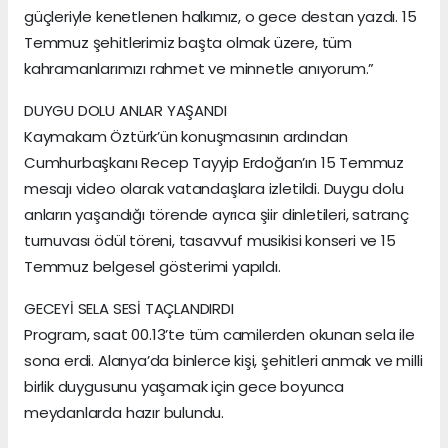
güçleriyle kenetlenen halkımız, o gece destan yazdı. 15
Temmuz şehitlerimiz başta olmak üzere, tüm
kahramanlarımızı rahmet ve minnetle anıyorum.”
DUYGU DOLU ANLAR YAŞANDI
Kaymakam Öztürk’ün konuşmasının ardından
Cumhurbaşkanı Recep Tayyip Erdoğan’ın 15 Temmuz
mesajı video olarak vatandaşlara izletildi. Duygu dolu
anların yaşandığı törende ayrıca şiir dinletileri, satranç
turnuvası ödül töreni, tasavvuf musikisi konseri ve 15
Temmuz belgesel gösterimi yapıldı.
GECEYİ SELA SESİ TAÇLANDIRDI
Program, saat 00.13’te tüm camilerden okunan sela ile
sona erdi. Alanya’da binlerce kişi, şehitleri anmak ve milli
birlik duygusunu yaşamak için gece boyunca
meydanlarda hazır bulundu.