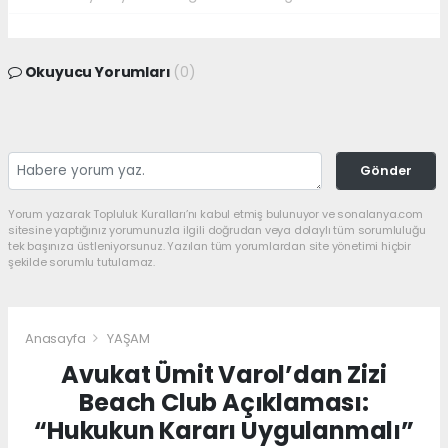
Okuyucu Yorumları
(0)
Gönder
Yorum yazarak Topluluk Kuralları’nı kabul etmiş bulunuyor ve sonalanya.com
sitesine yaptığınız yorumunuzla ilgili doğrudan veya dolaylı tüm sorumluluğu
tek başınıza üstleniyorsunuz. Yazılan tüm yorumlardan site yönetimi hiçbir
şekilde sorumlu tutulamaz.
Anasayfa
YAŞAM
Avukat Ümit Varol’dan Zizi
Beach Club Açıklaması:
“Hukukun Kararı Uygulanmalı”