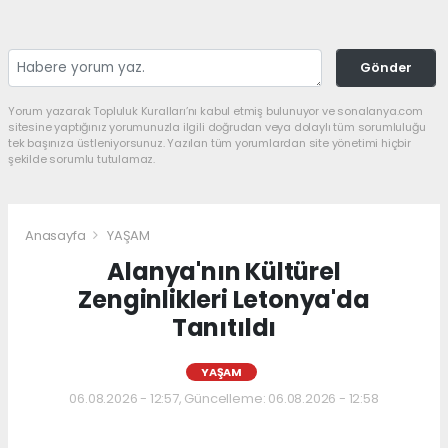
Gönder
Yorum yazarak Topluluk Kuralları’nı kabul etmiş bulunuyor ve sonalanya.com
sitesine yaptığınız yorumunuzla ilgili doğrudan veya dolaylı tüm sorumluluğu
tek başınıza üstleniyorsunuz. Yazılan tüm yorumlardan site yönetimi hiçbir
şekilde sorumlu tutulamaz.
Anasayfa
YAŞAM
Alanya'nın Kültürel
Zenginlikleri Letonya'da
Tanıtıldı
YAŞAM
06.08.2026 - 12:57, Güncelleme: 06.08.2026 - 12:58