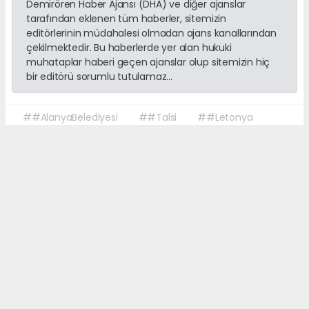
Demirören Haber Ajansı (DHA) ve diğer ajanslar
tarafından eklenen tüm haberler, sitemizin
editörlerinin müdahalesi olmadan ajans kanallarından
çekilmektedir. Bu haberlerde yer alan hukuki
muhataplar haberi geçen ajanslar olup sitemizin hiç
bir editörü sorumlu tutulamaz...
##AlanyaBelediyesi
##Talsi
##Letonya
##Alanya
##KardeşŞehir
Okuyucu Yorumları
(0)
Gönder
Yorum yazarak Topluluk Kuralları’nı kabul etmiş bulunuyor ve sonalanya.com
sitesine yaptığınız yorumunuzla ilgili doğrudan veya dolaylı tüm sorumluluğu
tek başınıza üstleniyorsunuz. Yazılan tüm yorumlardan site yönetimi hiçbir
şekilde sorumlu tutulamaz.