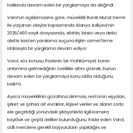
hakkında devam eden bir yargılamaya da değindi.
Varol’un açıklamasına göre, müvekkili Burak Murat Demir
ile yaşanan olaylar kapsamında Alanya Adliyesi’nin
2026/460 sayılı dosyasında, silahla, kesici veya delici
aletle kasten yaralama suçuna ilişkin azmettirme
iddiasıyla bir yargılama devam ediyor.
Varol, söz konusu ifadenin bir mahkûmiyet kararı
anlamına gelmediğinin özellikle altını çizerek, bunun
devam eden bir yargılamaya konu iddia olduğunu
belirtti.
Ayrıca müvekkilinin gözaltına alınması, restoran eşyaları,
şirket ve şahsa ait evraklar, kişisel veriler ve alanın zorla
ele geçirildiği yönündeki şikâyetlerle ilgili kamera
kayıtları ve çeşitli deliller bulunduğunu ifade eden Varol,
adli mercilere gerekli başvuruların yapıldığını ve