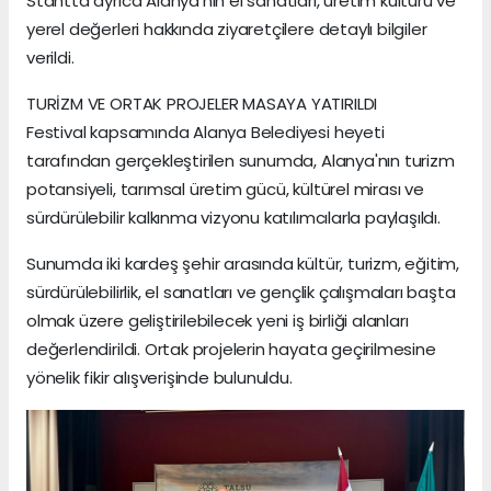
Stantta ayrıca Alanya'nın el sanatları, üretim kültürü ve
yerel değerleri hakkında ziyaretçilere detaylı bilgiler
verildi.
TURİZM VE ORTAK PROJELER MASAYA YATIRILDI
Festival kapsamında Alanya Belediyesi heyeti
tarafından gerçekleştirilen sunumda, Alanya'nın turizm
potansiyeli, tarımsal üretim gücü, kültürel mirası ve
sürdürülebilir kalkınma vizyonu katılımcılarla paylaşıldı.
Sunumda iki kardeş şehir arasında kültür, turizm, eğitim,
sürdürülebilirlik, el sanatları ve gençlik çalışmaları başta
olmak üzere geliştirilebilecek yeni iş birliği alanları
değerlendirildi. Ortak projelerin hayata geçirilmesine
yönelik fikir alışverişinde bulunuldu.