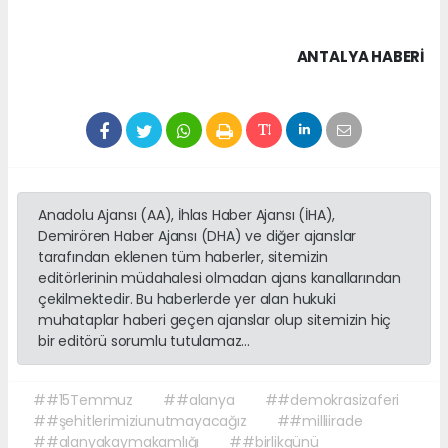
ANTALYA HABERİ
Anadolu Ajansı (AA), İhlas Haber Ajansı (İHA),
Demirören Haber Ajansı (DHA) ve diğer ajanslar
tarafından eklenen tüm haberler, sitemizin
editörlerinin müdahalesi olmadan ajans kanallarından
çekilmektedir. Bu haberlerde yer alan hukuki
muhataplar haberi geçen ajanslar olup sitemizin hiç
bir editörü sorumlu tutulamaz...
##15Temmuz
##alanya
##demokrasizaferi
##şehitlerimiziunutmayacağız
##milliirade
##alanyakaymakamlığı
##birlikgünü