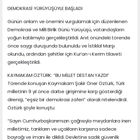
DEMOKRASİ YÜRÜYÜŞÜYLE BAŞLADI
Günün anlam ve önemini vurgulamak için düzenlenen
Demokrasi ve Milli Birlik Günü Yürüyüşü, vatandaşların
yoğun katılımıyla gerçekleştirildi. Anıt önündeki törende
önce saygı duruşunda bulunuldu ve İstiklal Marşı
okundu, ardından şehitler için Kur’an-ı Kerim tilaveti
gerçekleştirildi.
KAYMAKAM ÖZTÜRK: “BU MİLLET DESTAN YAZDI”
Törende konuşan Kaymakam Şakir Öner Öztürk, Türk
milletinin 9 yıl önce darbe girişimine karşı gösterdiği
direnişi, “eşsiz bir demokrasi zaferi” olarak nitelendirdi.
Öztürk şöyle konuştu:
“Sayın Cumhurbaşkanımızın çağrısıyla meydanlara inen
milletimiz, tankların ve uçakların karşısına sadece
bayrağı ve imanı ile dikildi. Devletine sadık güvenlik